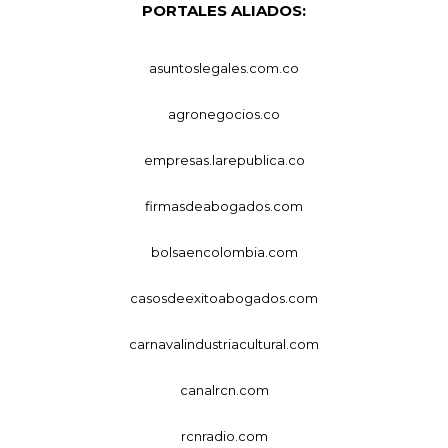
PORTALES ALIADOS:
asuntoslegales.com.co
agronegocios.co
empresas.larepublica.co
firmasdeabogados.com
bolsaencolombia.com
casosdeexitoabogados.com
carnavalindustriacultural.com
canalrcn.com
rcnradio.com