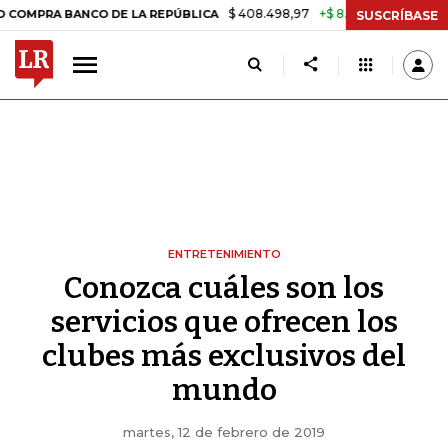
$ 408.498,97
+$ 8.753,81
+2,19%
 DE LA REPÚBLICA
TASA DE US
SUSCRÍBASE
ENTRETENIMIENTO
Conozca cuáles son los
servicios que ofrecen los
clubes más exclusivos del
mundo
martes, 12 de febrero de 2019