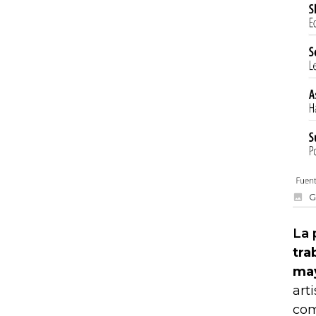
G
La 
tra
may
art
com