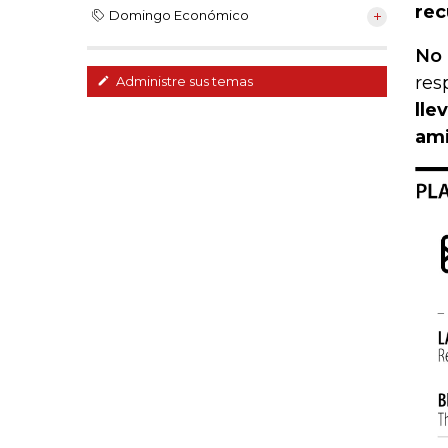
rec
Domingo Económico
No 
res
Administre sus temas
lle
ami