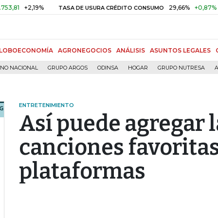
+2,19%
29,66%
+0,87%
+3,02%
TASA DE USURA CRÉDITO CONSUMO
LOBOECONOMÍA
AGRONEGOCIOS
ANÁLISIS
ASUNTOS LEGALES
RNO NACIONAL
GRUPO ARGOS
ODINSA
HOGAR
GRUPO NUTRESA
A
ENTRETENIMIENTO
Así puede agregar l
canciones favoritas
plataformas