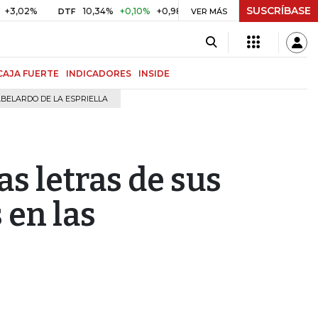
SUSCRÍBASE
10,34%
+0,10%
+0,98%
$ 416,96
+$ 0,05
+0,01%
DTF
UVR
VER MÁS
CAJA FUERTE
INDICADORES
INSIDE
BELARDO DE LA ESPRIELLA
as letras de sus
 en las