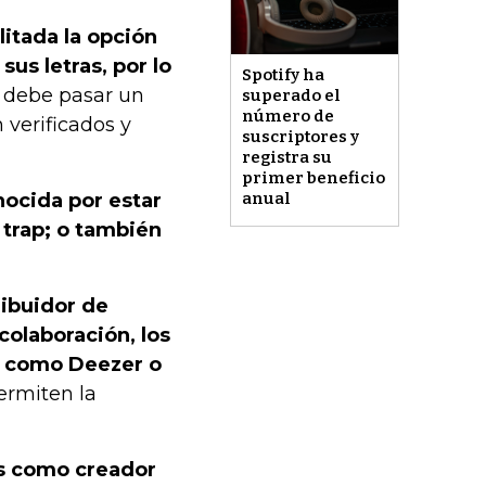
litada la opción
us letras, por lo
Spotify ha
 debe pasar un
superado el
número de
 verificados y
suscriptores y
registra su
primer beneficio
anual
nocida por estar
 trap; o también
ribuidor de
 colaboración, los
s como Deezer o
ermiten la
és como creador