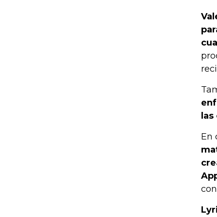
Val
par
cua
pro
rec
Tam
enf
las
En 
mat
cre
App
con
Lyr