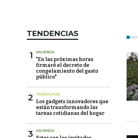
TENDENCIAS
1
HACIENDA
"En las próximas horas
firmaré el decreto de
congelamiento del gasto
público"
2
TECNOLOGÍA
Los gadgets innovadores que
están transformando las
tareas cotidianas del hogar
3
HACIENDA
Estos son los invitados