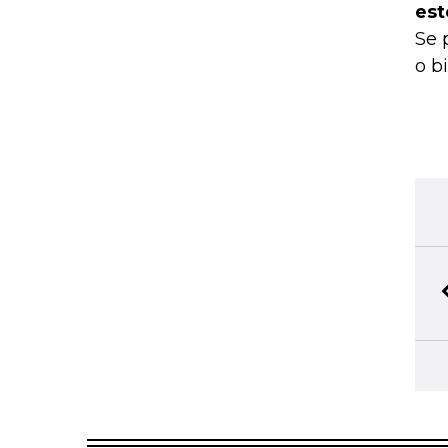
est
Se 
o b