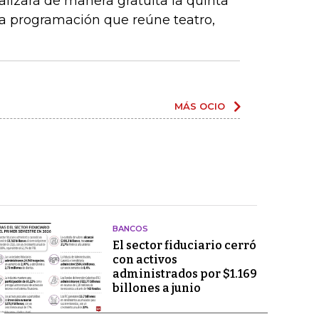
lizará de manera gratuita la quinta
na programación que reúne teatro,
MÁS OCIO
BANCOS
El sector fiduciario cerró
con activos
administrados por $1.169
billones a junio