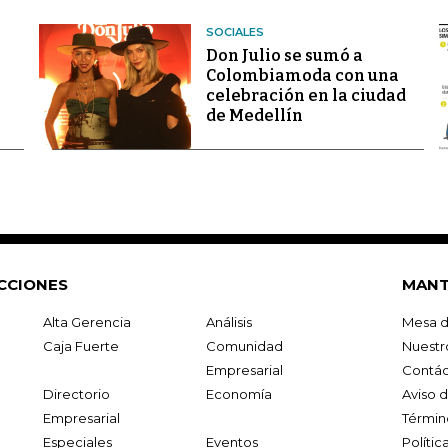
SOCIALES
Don Julio se sumó a
Colombiamoda con una
celebración en la ciudad
de Medellín
CCIONES
MANT
Alta Gerencia
Análisis
Mesa d
Caja Fuerte
Comunidad
Nuestr
Empresarial
Contác
Directorio
Economía
Aviso 
Empresarial
Términ
Especiales
Eventos
Políti