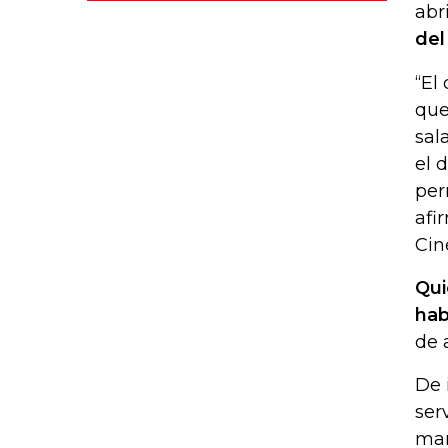
abr
del
“El
que
sal
el 
per
afi
Cin
Qui
hab
de 
De 
ser
mar