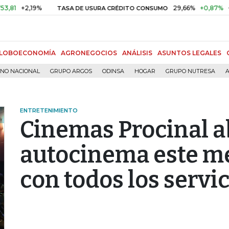
2,19%
29,66%
+0,87%
+3,02%
TASA DE USURA CRÉDITO CONSUMO
LOBOECONOMÍA
AGRONEGOCIOS
ANÁLISIS
ASUNTOS LEGALES
RNO NACIONAL
GRUPO ARGOS
ODINSA
HOGAR
GRUPO NUTRESA
A
ENTRETENIMIENTO
Cinemas Procinal a
autocinema este me
con todos los servi