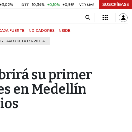
SUSCRÍBASE
10,34%
+0,10%
+0,98%
$ 416,96
+$ 0,05
+0,01%
DTF
UVR
VER MÁS
CAJA FUERTE
INDICADORES
INSIDE
BELARDO DE LA ESPRIELLA
brirá su primer
s en Medellín
cios