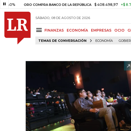
%
$ 408.498,97
+$ 8.753,81
+
ORO COMPRA BANCO DE LA REPÚBLICA
SÁBADO, 08 DE AGOSTO DE 2026
FINANZAS
ECONOMÍA
EMPRESAS
OCIO
G
TEMAS DE CONVERSACIÓN
ECONOMÍA
GOBIE