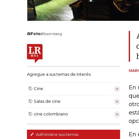
Foto:
Bloomberg
MAR
Agregue a sus temas de interés
En 
Cine
que
Salas de cine
otr
est
cine colombiano
opc
En 
Administre sus temas