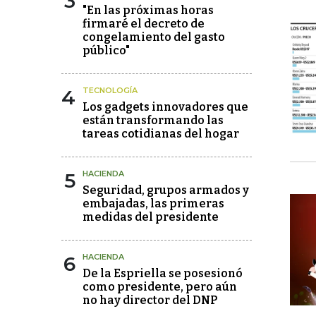
3
"En las próximas horas
firmaré el decreto de
congelamiento del gasto
público"
4
TECNOLOGÍA
Los gadgets innovadores que
están transformando las
tareas cotidianas del hogar
5
HACIENDA
Seguridad, grupos armados y
embajadas, las primeras
medidas del presidente
6
HACIENDA
De la Espriella se posesionó
como presidente, pero aún
no hay director del DNP