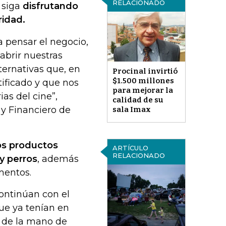
RELACIONADO
 siga
disfrutando
ridad.
 a pensar el negocio,
abrir nuestras
ternativas que, en
Procinal invirtió
$1.500 millones
tificado y que nos
para mejorar la
ias del cine”,
calidad de su
 y Financiero de
sala Imax
os productos
ARTÍCULO
RELACIONADO
y perros
, además
mentos.
ontinúan con el
que ya tenían en
 de la mano de