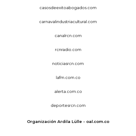
casosdeexitoabogados.com
carnavalindustriacultural.com
canalrcn.com
rcnradio.com
noticiasrcn.com
lafm.com.co
alerta.com.co
deportesrcn.com
Organización Ardila Lülle - oal.com.co