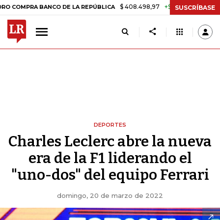
$ 408.498,97
+$ 8.753,81
+2,19%
RA BANCO DE LA REPÚBLICA
TAS
SUSCRÍBASE
DEPORTES
Charles Leclerc abre la nueva
era de la F1 liderando el
"uno-dos" del equipo Ferrari
domingo, 20 de marzo de 2022