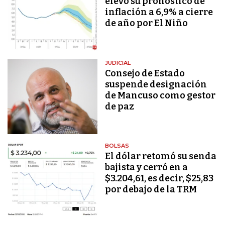
elevó su pronóstico de
inflación a 6,9% a cierre
de año por El Niño
JUDICIAL
Consejo de Estado
suspende designación
de Mancuso como gestor
de paz
BOLSAS
El dólar retomó su senda
bajista y cerró en a
$3.204,61, es decir, $25,83
por debajo de la TRM