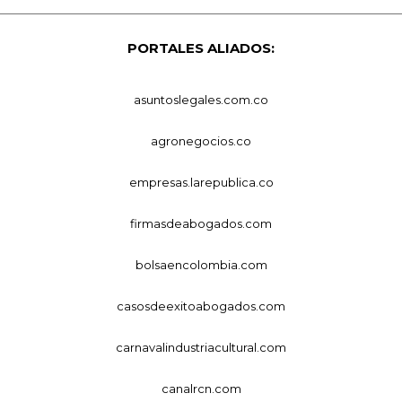
PORTALES ALIADOS:
asuntoslegales.com.co
agronegocios.co
empresas.larepublica.co
firmasdeabogados.com
bolsaencolombia.com
casosdeexitoabogados.com
carnavalindustriacultural.com
canalrcn.com