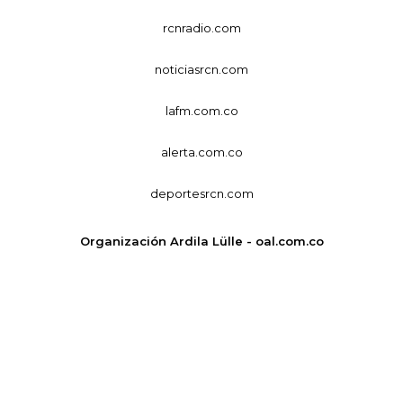
rcnradio.com
noticiasrcn.com
lafm.com.co
alerta.com.co
deportesrcn.com
Organización Ardila Lülle - oal.com.co