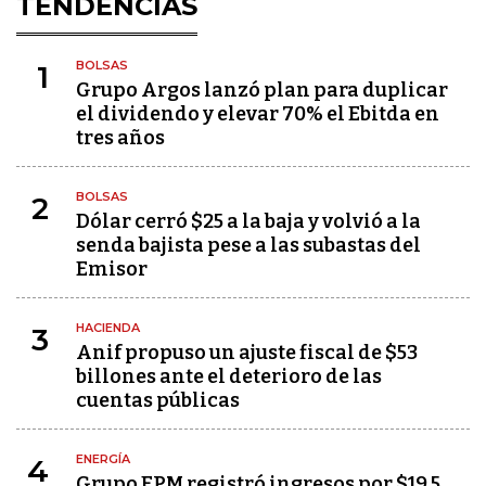
TENDENCIAS
BOLSAS
1
Grupo Argos lanzó plan para duplicar
el dividendo y elevar 70% el Ebitda en
tres años
BOLSAS
2
Dólar cerró $25 a la baja y volvió a la
senda bajista pese a las subastas del
Emisor
HACIENDA
3
Anif propuso un ajuste fiscal de $53
billones ante el deterioro de las
cuentas públicas
ENERGÍA
4
Grupo EPM registró ingresos por $19,5