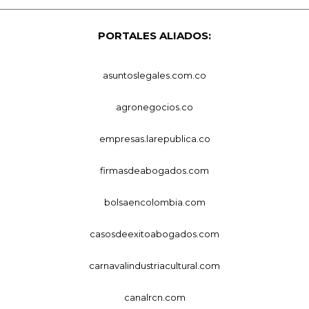
PORTALES ALIADOS:
asuntoslegales.com.co
agronegocios.co
empresas.larepublica.co
firmasdeabogados.com
bolsaencolombia.com
casosdeexitoabogados.com
carnavalindustriacultural.com
canalrcn.com