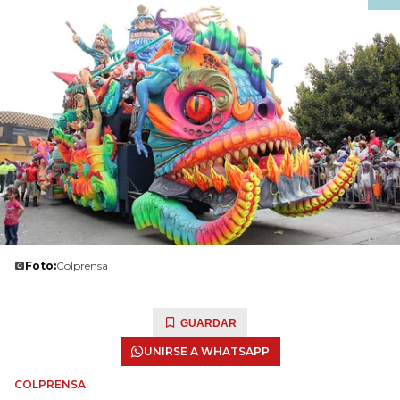
Foto:
Colprensa
GUARDAR
UNIRSE A WHATSAPP
COLPRENSA