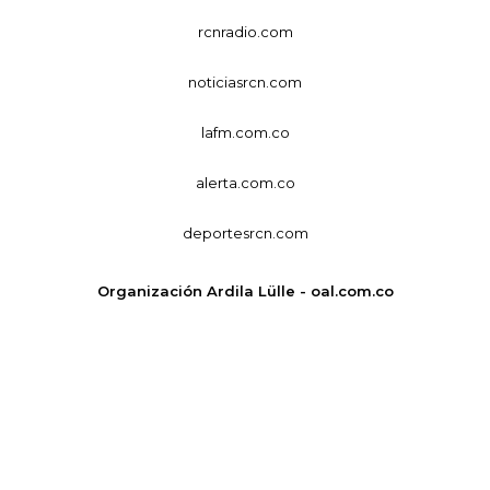
rcnradio.com
noticiasrcn.com
lafm.com.co
alerta.com.co
deportesrcn.com
Organización Ardila Lülle - oal.com.co