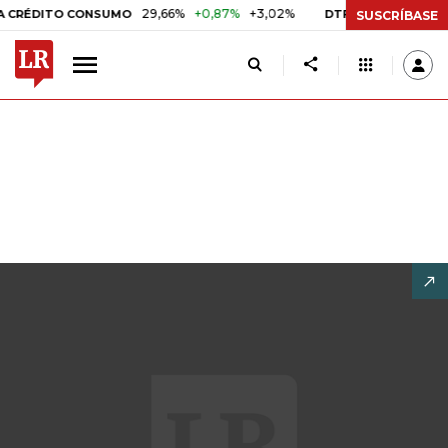
29,66%
+0,87%
+3,02%
10,34%
+0,10%
+0,9
ITO CONSUMO
DTF
SUSCRÍBASE