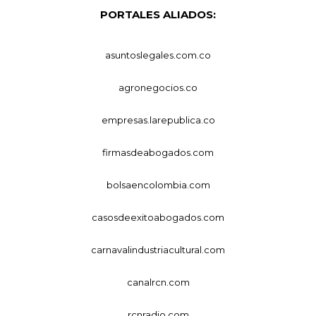
PORTALES ALIADOS:
asuntoslegales.com.co
agronegocios.co
empresas.larepublica.co
firmasdeabogados.com
bolsaencolombia.com
casosdeexitoabogados.com
carnavalindustriacultural.com
canalrcn.com
rcnradio.com