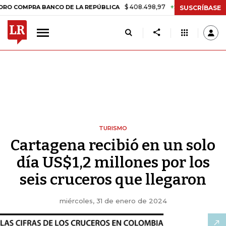
$ 408.498,97
+$ 8.753,81
+2,19%
RA BANCO DE LA REPÚBLICA
TAS
SUSCRÍBASE
TURISMO
Cartagena recibió en un solo
día US$1,2 millones por los
seis cruceros que llegaron
miércoles, 31 de enero de 2024