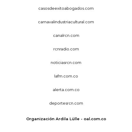
casosdeexitoabogados.com
carnavalindustriacultural.com
canalrcn.com
rcnradio.com
noticiasrcn.com
lafm.com.co
alerta.com.co
deportesrcn.com
Organización Ardila Lülle - oal.com.co