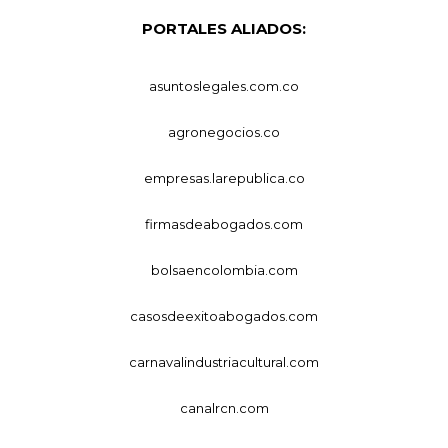
PORTALES ALIADOS:
asuntoslegales.com.co
agronegocios.co
empresas.larepublica.co
firmasdeabogados.com
bolsaencolombia.com
casosdeexitoabogados.com
carnavalindustriacultural.com
canalrcn.com