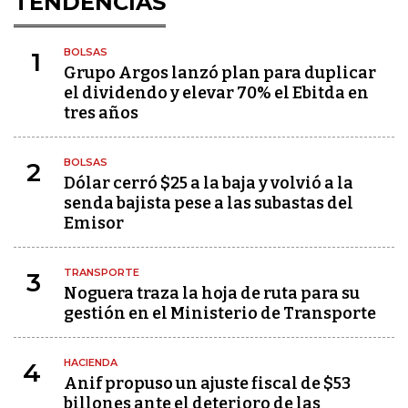
TENDENCIAS
BOLSAS
1
Grupo Argos lanzó plan para duplicar
el dividendo y elevar 70% el Ebitda en
tres años
BOLSAS
2
Dólar cerró $25 a la baja y volvió a la
senda bajista pese a las subastas del
Emisor
TRANSPORTE
3
Noguera traza la hoja de ruta para su
gestión en el Ministerio de Transporte
HACIENDA
4
Anif propuso un ajuste fiscal de $53
billones ante el deterioro de las