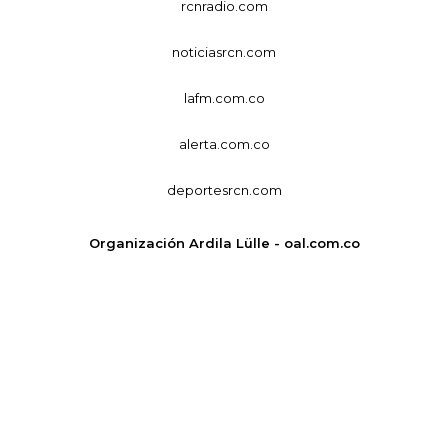
rcnradio.com
noticiasrcn.com
lafm.com.co
alerta.com.co
deportesrcn.com
Organización Ardila Lülle - oal.com.co