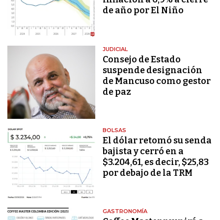
de año por El Niño
JUDICIAL
Consejo de Estado
suspende designación
de Mancuso como gestor
de paz
BOLSAS
El dólar retomó su senda
bajista y cerró en a
$3.204,61, es decir, $25,83
por debajo de la TRM
GASTRONOMÍA