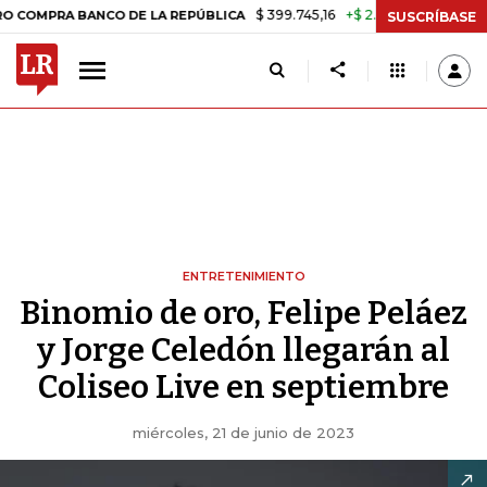
$ 399.745,16
+$ 2.295,71
+0,58%
A BANCO DE LA REPÚBLICA
TASA
SUSCRÍBASE
ENTRETENIMIENTO
Binomio de oro, Felipe Peláez
y Jorge Celedón llegarán al
Coliseo Live en septiembre
miércoles, 21 de junio de 2023