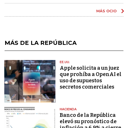
MÁS OCIO
MÁS DE LA REPÚBLICA
EE.UU.
Apple solicita a un juez
que prohíba a OpenAI el
uso de supuestos
secretos comerciales
HACIENDA
Banco de la República
elevó su pronóstico de
inflación a 6,9% a cierre