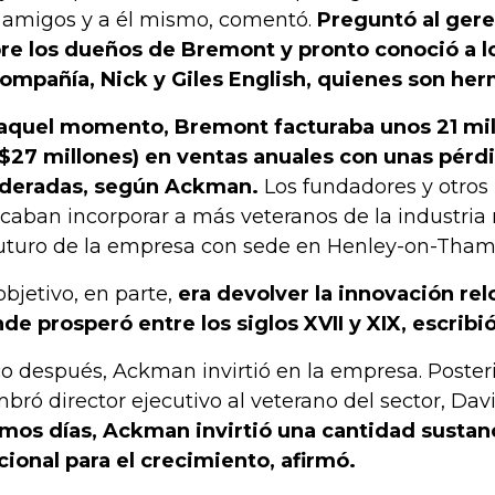
 amigos y a él mismo, comentó.
Preguntó al gere
re los dueños de Bremont y pronto conoció a 
compañía, Nick y Giles English, quienes son h
aquel momento, Bremont facturaba unos 21 mill
$27 millones) en ventas anuales con unas pérd
deradas, según Ackman.
Los fundadores y otros 
caban incorporar a más veteranos de la industria r
futuro de la empresa con sede en Henley-on-Tham
objetivo, en parte,
era devolver la innovación relo
de prosperó entre los siglos XVII y XIX, escrib
o después, Ackman invirtió en la empresa. Poste
bró director ejecutivo al veterano del sector, Davi
imos días, Ackman invirtió una cantidad sustanc
cional para el crecimiento, afirmó.