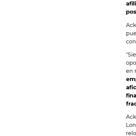
afi
pos
Ack
pue
con
“Si
opo
en 
emp
afi
fin
fra
Ack
Lon
rel