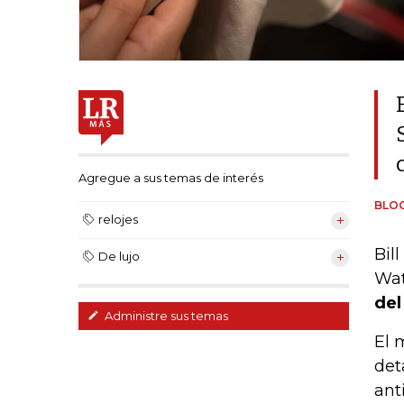
Agregue a sus temas de interés
BLO
relojes
Bil
De lujo
Wa
del
Administre sus temas
El 
det
ant