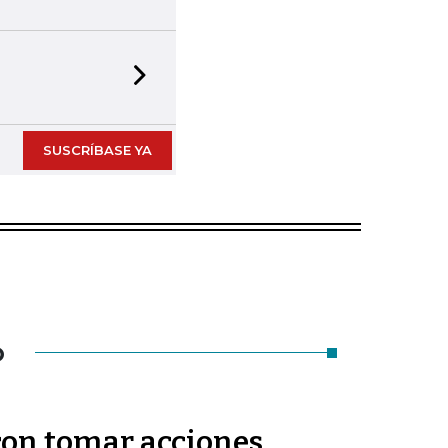
Next slide
SUSCRÍBASE YA
O
on tomar acciones