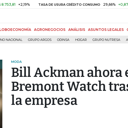
+2,19%
29,66%
+0,87%
+3,0
TASA DE USURA CRÉDITO CONSUMO
LOBOECONOMÍA
AGRONEGOCIOS
ANÁLISIS
ASUNTOS LEGALES
RNO NACIONAL
GRUPO ARGOS
ODINSA
HOGAR
GRUPO NUTRESA
A
MODA
Bill Ackman ahora 
Bremont Watch tras
la empresa