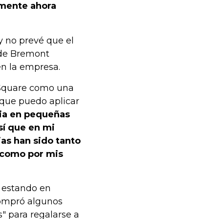
emente ahora
y no prevé que el
 de Bremont
en la empresa.
g Square como una
 que puedo aplicar
ia en pequeñas
sí que en mi
ias han sido tanto
s como por mis
, estando en
compró algunos
" para regalarse a