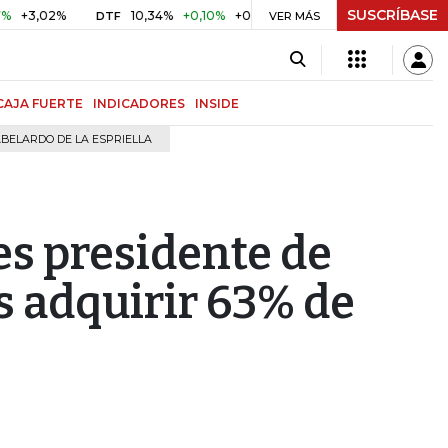
SUSCRÍBASE
2%
10,34%
+0,10%
+0,98%
$ 416,91
+$ 0,05
+0,01%
DTF
UVR
VER MÁS
CAJA FUERTE
INDICADORES
INSIDE
BELARDO DE LA ESPRIELLA
es presidente de
 adquirir 63% de