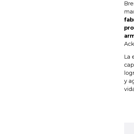
Bre
mar
fab
pro
arm
Ac
La 
cap
log
y a
vida