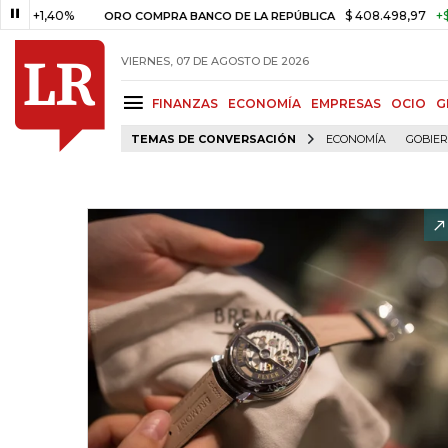
40%
$ 408.498,97
+$ 8.753,81
ORO COMPRA BANCO DE LA REPÚBLICA
VIERNES, 07 DE AGOSTO DE 2026
FINANZAS
ECONOMÍA
EMPRESAS
OCIO
G
TEMAS DE CONVERSACIÓN
ECONOMÍA
GOBIE