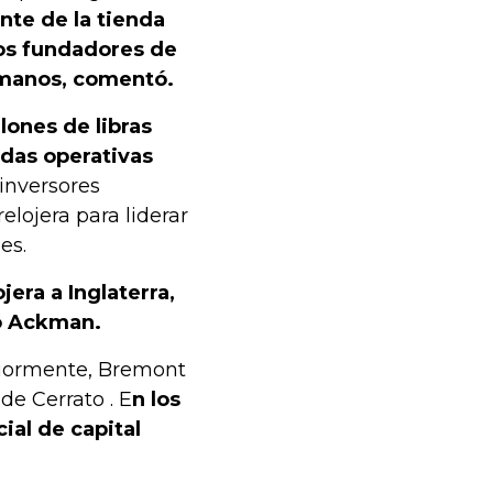
nte de la tienda
los fundadores de
ermanos, comentó.
ones de libras
idas operativas
inversores
elojera para liderar
es.
jera a Inglaterra,
ió Ackman.
riormente, Bremont
de Cerrato . E
n los
ial de capital