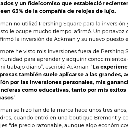
liados y un fideicomiso que estableció recient
een 63% de la compañía de relojes de lujo.
man no utilizó Pershing Square para la inversión 
sto le ocupe mucho tiempo, afirmó. Un portavoz
firmó la inversión de Ackman y su nuevo puesto 
empre he visto mis inversiones fuera de Pershin
rtunidad para aprender y adquirir conocimientos
mi trabajo diario”, escribió Ackman. “
La experienc
resas también suele aplicarse a las grandes, a
ción por las inversiones personales, mis gananc
ancieras como educativas, tanto por mis éxito
casos
”.
man se hizo fan de la marca hace unos tres años
dres, cuando entró en una boutique Bremont y 
ojes "de precio razonable, aunque algo económicos