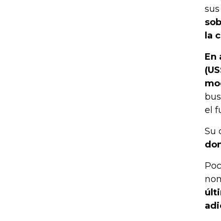
sus
sob
la 
En 
(US
mo
bus
el 
Su 
don
Poc
nom
últ
adi