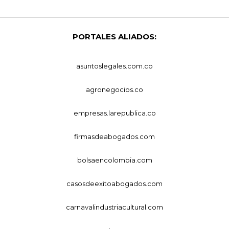
PORTALES ALIADOS:
asuntoslegales.com.co
agronegocios.co
empresas.larepublica.co
firmasdeabogados.com
bolsaencolombia.com
casosdeexitoabogados.com
carnavalindustriacultural.com