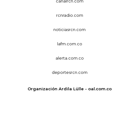
canalrcn.com
rcnradio.com
noticiasrcn.com
lafm.com.co
alerta.com.co
deportesrcn.com
Organización Ardila Lülle - oal.com.co