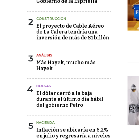
Gobierno de la Espriella
2
CONSTRUCCIÓN
El proyecto de Cable Aéreo
de La Calera tendría una
inversión de más de $1 billón
3
ANÁLISIS
Más Hayek, mucho más
Hayek
4
BOLSAS
El dólar cerró a la baja
durante el último día hábil
del gobierno Petro
5
HACIENDA
Inflación se ubicaría en 6,2%
en julio y regresaría a niveles