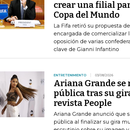
crear una filial pa
Copa del Mundo
La Fifa retiró su propuesta d
encargada de comercializar l
oposición de varias confeder
clave de Gianni Infantino
ENTRETENIMIENTO
03/08/2026
Ariana Grande se r
pública tras su gir
revista People
Ariana Grande anunció que se
pública al finalizar su gira m
escrutinio sobre su imagen y