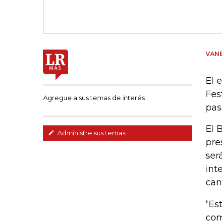
VANE
El 
Fes
Agregue a sus temas de interés
pas
El 
Administre sus temas
pre
ser
int
can
“Es
com