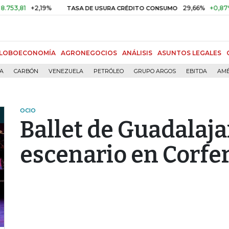
1
+2,19%
29,66%
+0,87%
+3,0
TASA DE USURA CRÉDITO CONSUMO
LOBOECONOMÍA
AGRONEGOCIOS
ANÁLISIS
ASUNTOS LEGALES
ÍA
CARBÓN
VENEZUELA
PETRÓLEO
GRUPO ARGOS
EBITDA
AMÉ
OCIO
Ballet de Guadalaja
escenario en Corfe