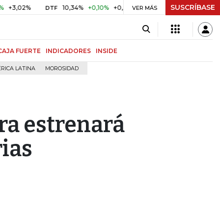
SUSCRÍBASE
2%
10,34%
+0,10%
+0,98%
$ 416,86
+$ 0,05
+0,01%
DTF
UVR
VER MÁS
CAJA FUERTE
INDICADORES
INSIDE
RICA LATINA
MOROSIDAD
ra estrenará
rias