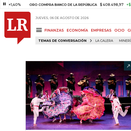
40%
$ 408.498,97
+$ 8.753,8
ORO COMPRA BANCO DE LA REPÚBLICA
JUEVES, 06 DE AGOSTO DE 2026
FINANZAS
ECONOMÍA
EMPRESAS
OCIO
G
TEMAS DE CONVERSACIÓN
LA CALERA
MINER