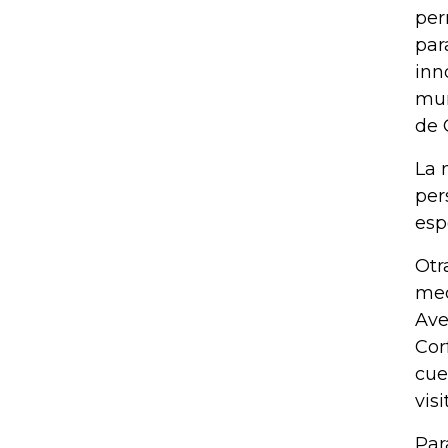
per
par
inn
mun
de 
La 
per
esp
Otr
med
Ave
Cor
cue
visi
Par