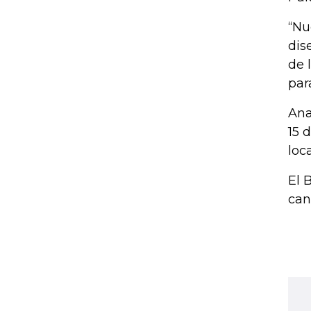
“Nu
dis
de 
par
Ana
15 
loc
El 
can