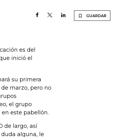
GUARDAR
cación es del
ue inició el
 hará su primera
1 de marzo, pero no
 grupos
eo, el grupo
s en este pabellón.
 de largo, así
n duda alguna, le