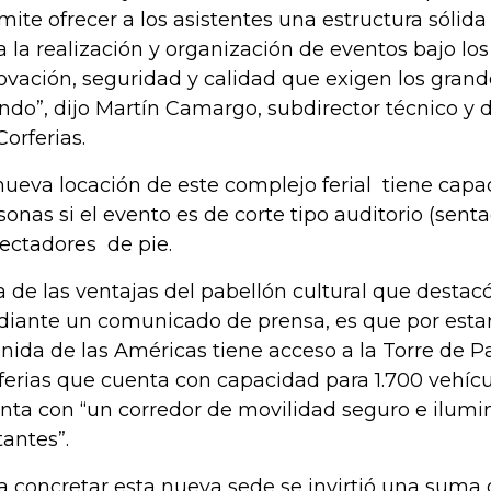
mite ofrecer a los asistentes una estructura sólida
a la realización y organización de eventos bajo lo
ovación, seguridad y calidad que exigen los grand
do”, dijo Martín Camargo, subdirector técnico y d
Corferias.
nueva locación de este complejo ferial tiene capa
sonas si el evento es de corte tipo auditorio (sent
ectadores de pie.
a de las ventajas del pabellón cultural que destacó
iante un comunicado de prensa, es que por estar
nida de las Américas tiene acceso a la Torre de 
ferias que cuenta con capacidad para 1.700 vehíc
nta con “un corredor de movilidad seguro e ilumi
tantes”.
a concretar esta nueva sede se invirtió una suma 