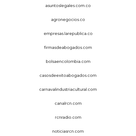
asuntoslegales.com.co
agronegocios.co
empresas.larepublica.co
firmasdeabogados.com
bolsaencolombia.com
casosdeexitoabogados.com
carnavalindustriacultural.com
canalrcn.com
rcnradio.com
noticiasrcn.com