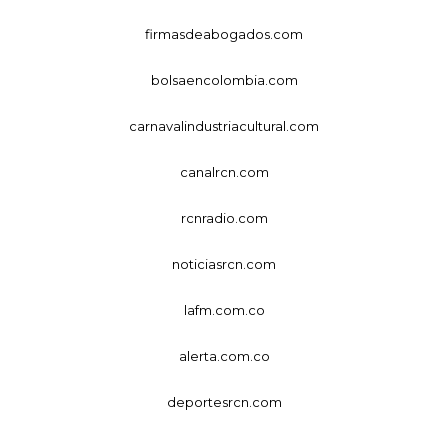
firmasdeabogados.com
bolsaencolombia.com
carnavalindustriacultural.com
canalrcn.com
rcnradio.com
noticiasrcn.com
lafm.com.co
alerta.com.co
deportesrcn.com