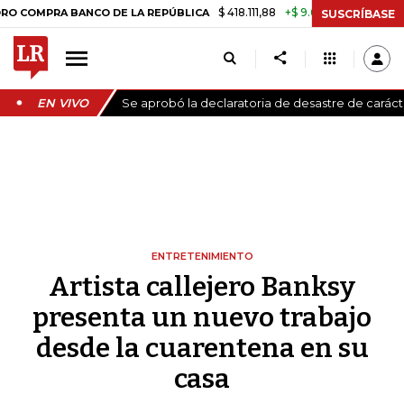
$ 418.111,88
+$ 9.612,91
+2,35%
PRA BANCO DE LA REPÚBLICA
TASA
SUSCRÍBASE
EN VIVO
Se aprobó la declaratoria de desastre de carác
ENTRETENIMIENTO
Artista callejero Banksy
presenta un nuevo trabajo
desde la cuarentena en su
casa