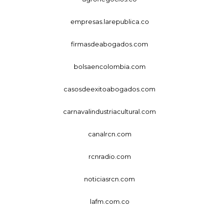
empresas.larepublica.co
firmasdeabogados.com
bolsaencolombia.com
casosdeexitoabogados.com
carnavalindustriacultural.com
canalrcn.com
rcnradio.com
noticiasrcn.com
lafm.com.co