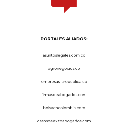
PORTALES ALIADOS:
asuntoslegales.com.co
agronegocios.co
empresas.larepublica.co
firmasdeabogados.com
bolsaencolombia.com
casosdeexitoabogados.com