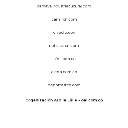
carnavalindustriacultural.com
canalrcn.com
rcnradio.com
noticiasrcn.com
lafm.com.co
alerta.com.co
deportesrcn.com
Organización Ardila Lülle - oal.com.co