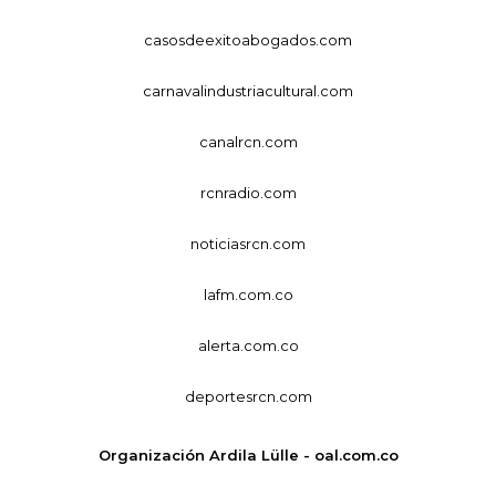
casosdeexitoabogados.com
carnavalindustriacultural.com
canalrcn.com
rcnradio.com
noticiasrcn.com
lafm.com.co
alerta.com.co
deportesrcn.com
Organización Ardila Lülle - oal.com.co