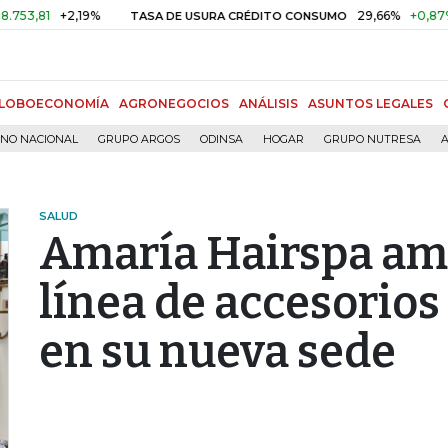
+2,19%
29,66%
+0,87%
+3,0
TASA DE USURA CRÉDITO CONSUMO
LOBOECONOMÍA
AGRONEGOCIOS
ANÁLISIS
ASUNTOS LEGALES
RNO NACIONAL
GRUPO ARGOS
ODINSA
HOGAR
GRUPO NUTRESA
A
SALUD
Amaría Hairspa amp
línea de accesorios
en su nueva sede