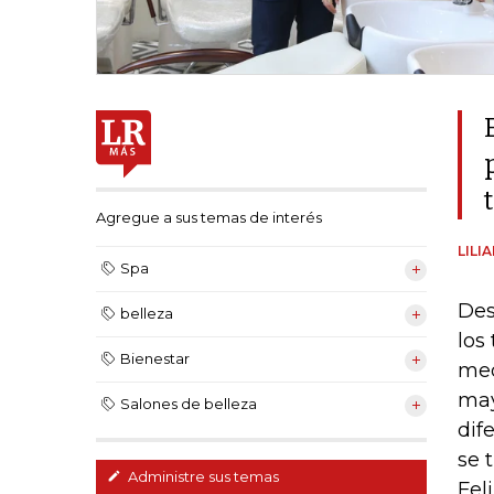
Agregue a sus temas de interés
LILI
Spa
Des
belleza
los
Bienestar
med
may
Salones de belleza
dif
se 
Administre sus temas
Fel