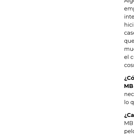
Alg
emp
int
hic
cas
que
muc
el 
cos
¿Có
MB
nec
lo 
¿Ca
MB 
pel