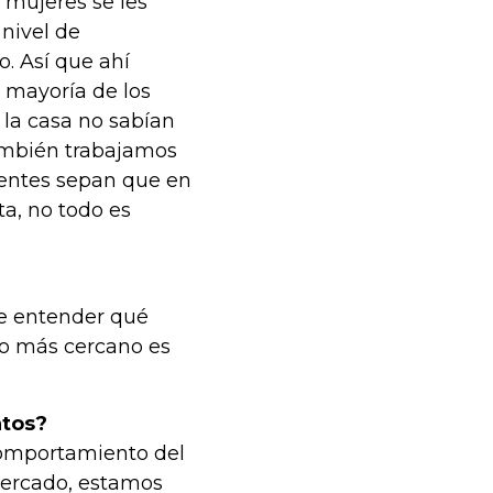
mujeres se les
nivel de
o. Así que ahí
 mayoría de los
 la casa no sabían
también trabajamos
ientes sepan que en
ta, no todo es
e entender qué
ato más cercano es
ntos?
omportamiento del
mercado, estamos