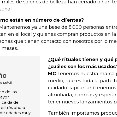
 miles de salones de belleza han cerrado o han te
sonal.
mo están en número de clientes?
Mantenemos ya una base de 8.000 personas entre
itan en el local y quienes compran productos en l
sonas que tienen contacto con nosotros por lo m
s meses.
¿Qué rituales tienen y qué 
¿cuáles son los más usados
MC
Tenemos nuestra marca p
ño
medio, que es toda la parte te
a Móvil
cuidado capilar, ahí tenemos
on de las
almohada, bambas y espera
mayor
tener nuevos lanzamientos pa
 caída del
 estrés ahora
sde edades muy
También importamos product