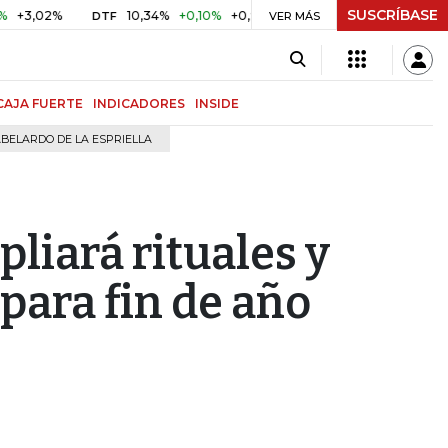
SUSCRÍBASE
2%
10,34%
+0,10%
+0,98%
$ 416,96
+$ 0,05
+0,01%
DTF
UVR
VER MÁS
CAJA FUERTE
INDICADORES
INSIDE
BELARDO DE LA ESPRIELLA
liará rituales y
 para fin de año