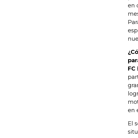
en 
mes
Par
esp
nue
¿Có
par
FC
par
gra
log
mot
en 
El 
sit