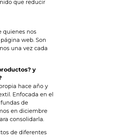
nido que reducir
 quienes nos
a página web. Son
enos una vez cada
productos? y
?
ropia hace año y
xtil. Enfocada en el
 fundas de
mos en diciembre
ra consolidarla.
os de diferentes