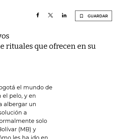
GUARDAR
vos
 rituales que ofrecen en su
Bogotá el mundo de
el pelo, y en
a albergar un
solución a
 normalmente solo
olívar (MB) y
ómo les ha ido en