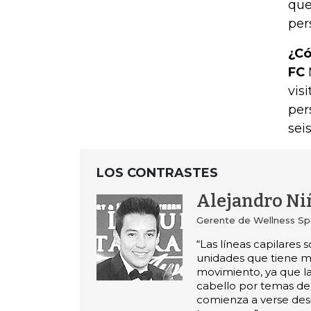
que
per
¿Có
FC
vis
per
sei
LOS CONTRASTES
Alejandro Ni
Gerente de Wellness Sp
“Las líneas capilares s
unidades que tiene 
movimiento, ya que la
cabello por temas de
comienza a verse de