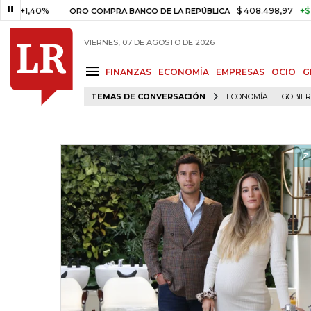
40%
$ 408.498,97
+$ 8.753,81
ORO COMPRA BANCO DE LA REPÚBLICA
VIERNES, 07 DE AGOSTO DE 2026
FINANZAS
ECONOMÍA
EMPRESAS
OCIO
G
TEMAS DE CONVERSACIÓN
ECONOMÍA
GOBIE