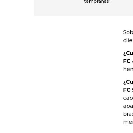
tempranas”.
Sob
cli
¿Cu
FC
hem
¿Cu
FC
cap
apa
bra
mer