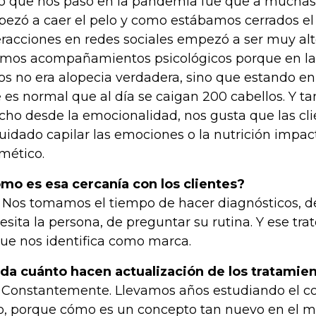
o que nos pasó en la pandemia fue que a muchas 
ezó a caer el pelo y como estábamos cerrados el 
eracciones en redes sociales empezó a ser muy alt
imos acompañamientos psicológicos porque en la
os no era alopecia verdadera, sino que estando en
 es normal que al día se caigan 200 cabellos. Y 
ho desde la emocionalidad, nos gusta que las cl
cuidado capilar las emociones o la nutrición impac
mético.
mo es esa cercanía con los clientes?
Nos tomamos el tiempo de hacer diagnósticos, d
esita la persona, de preguntar su rutina. Y ese tr
que nos identifica como marca.
da cuánto hacen actualización de los tratamie
Constantemente. Llevamos años estudiando el c
o, porque cómo es un concepto tan nuevo en el 