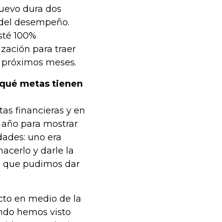
nuevo dura dos
del desempeño.
sté 100%
zación para traer
s próximos meses.
 qué metas tienen
as financieras y en
 año para mostrar
dades: uno era
hacerlo y darle la
o que pudimos dar
cto en medio de la
uando hemos visto