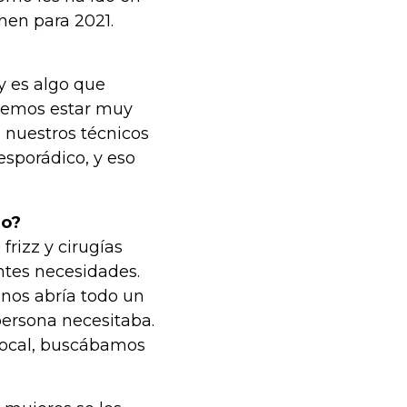
nen para 2021.
y es algo que
eremos estar muy
 nuestros técnicos
sporádico, y eso
do?
rizz y cirugías
ntes necesidades.
 nos abría todo un
ersona necesitaba.
 local, buscábamos