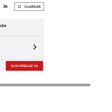
GUARDAR
ARA
Next slide
SUSCRÍBASE YA