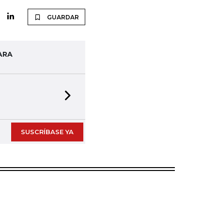
GUARDAR
ARA
Next slide
SUSCRÍBASE YA