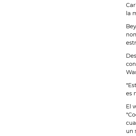
Car
la 
Bey
nom
est
Des
con
Wan
"Es
es 
El 
"Co
cua
un 