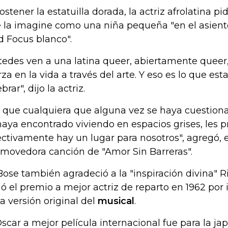
sostener la estatuilla dorada, la actriz afrolatina pi
 la imagine como una niña pequeña "en el asient
d Focus blanco".
tedes ven a una latina queer, abiertamente queer
rza en la vida a través del arte. Y eso es lo que es
brar", dijo la actriz.
í que cualquiera que alguna vez se haya cuestion
haya encontrado viviendo en espacios grises, les 
ectivamente hay un lugar para nosotros", agregó, e
movedora canción de "Amor Sin Barreras".
ose también agradeció a la "inspiración divina" R
ó el premio a mejor actriz de reparto en 1962 por 
la versión original del
musical
.
Oscar a mejor película internacional fue para la j