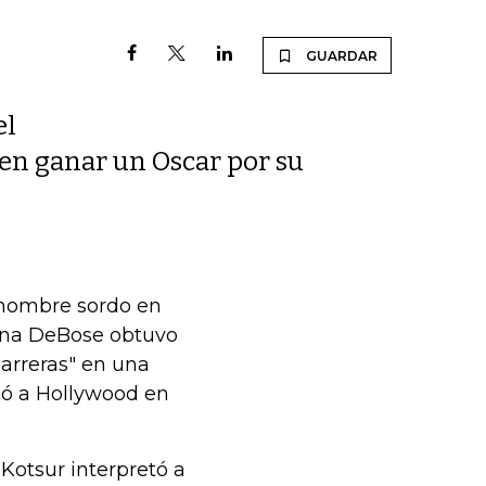
GUARDAR
el
n ganar un Oscar por su
 hombre sordo en
iana DeBose obtuvo
Barreras" en una
só a Hollywood en
 Kotsur interpretó a