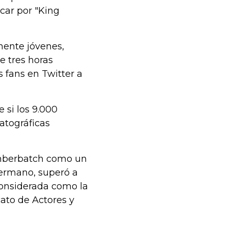
car por "King
mente jóvenes,
e tres horas
s fans en Twitter a
e si los 9.000
atográficas
umberbatch como un
ermano, superó a
considerada como la
cato de Actores y