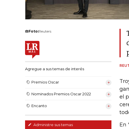
Foto:
Reuters
REU
Agregue a sus temas de interés
Tro
Premios Oscar
gan
Nominados Premios Oscar 2022
el 
cer
Encanto
tod
En 
Administre sus temas