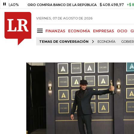
0%
$ 408.498,97
+$ 8.753,81
ORO COMPRA BANCO DE LA REPÚBLICA
VIERNES, 07 DE AGOSTO DE 2026
FINANZAS
ECONOMÍA
EMPRESAS
OCIO
G
TEMAS DE CONVERSACIÓN
ECONOMÍA
GOBIE