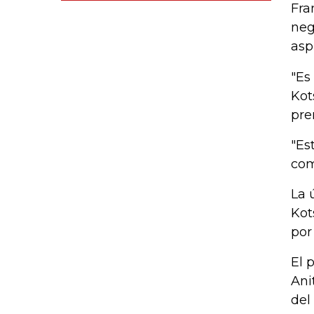
Fra
neg
asp
"Es
Kot
pre
"Es
com
La 
Kot
por
El 
Ani
del