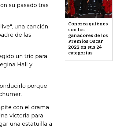
 con su pasado tras
Conozca quiénes
live", una canción
son los
padre de las
ganadores de los
Premios Oscar
2022 en sus 24
categorías
egido un trío para
egina Hall y
conducirlo porque
Schumer.
mpite con el drama
Una victoria para
ar una estatuilla a