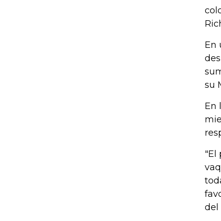
col
Ric
En 
des
sum
su 
En 
mie
res
"El
vaq
tod
fav
del