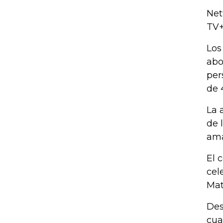
Net
TV+
Lo
abo
per
de 
La 
de 
ama
El 
cel
Mat
Des
cua