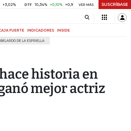
SUSCRÍBASE
%
10,34%
+0,10%
+0,98%
$ 416,91
+$ 0,05
+0,01%
DTF
UVR
VER MÁS
CAJA FUERTE
INDICADORES
INSIDE
BELARDO DE LA ESPRIELLA
hace historia en
ganó mejor actriz