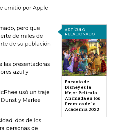
se emitió por Apple
mado, pero que
ARTÍCULO
RELACIONADO
uerte de miles de
rte de su población
de las presentadoras
ores azul y
Encanto de
Disney es la
-McPhee usó un traje
Mejor Película
Animada en los
n Dunst y Marlee
Premios de la
Academia 2022
idad, dos de los
ra personas de