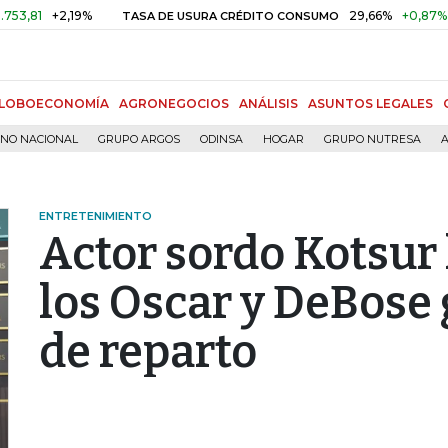
+2,19%
29,66%
+0,87%
+3,02
TASA DE USURA CRÉDITO CONSUMO
LOBOECONOMÍA
AGRONEGOCIOS
ANÁLISIS
ASUNTOS LEGALES
RNO NACIONAL
GRUPO ARGOS
ODINSA
HOGAR
GRUPO NUTRESA
A
ENTRETENIMIENTO
Actor sordo Kotsur 
los Oscar y DeBose 
de reparto