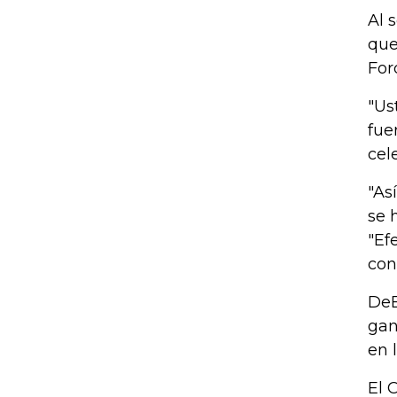
Al 
que
For
"Us
fue
cele
"As
se 
"Ef
con
DeB
gan
en 
El 