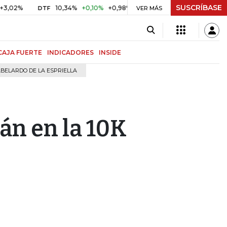
SUSCRÍBASE
10,34%
+0,10%
+0,98%
$ 416,91
+$ 0,05
+0,01%
DTF
UVR
VER MÁS
CAJA FUERTE
INDICADORES
INSIDE
BELARDO DE LA ESPRIELLA
án en la 10K