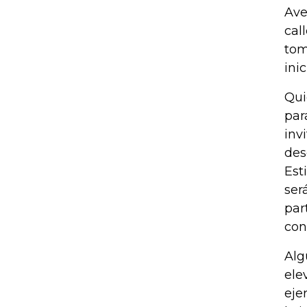
Ave
cal
tom
ini
Qui
par
inv
des
Est
ser
par
con
Alg
ele
eje