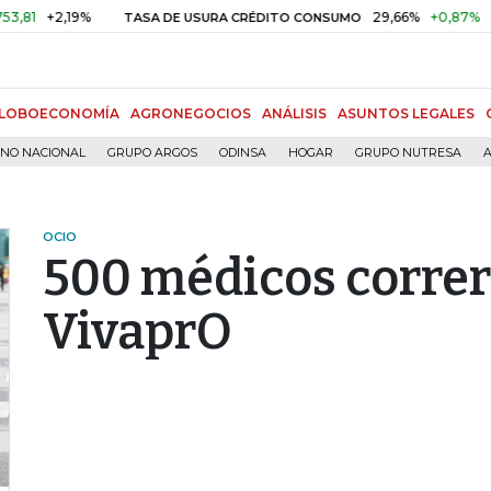
+2,19%
29,66%
+0,87%
+3,02%
TASA DE USURA CRÉDITO CONSUMO
LOBOECONOMÍA
AGRONEGOCIOS
ANÁLISIS
ASUNTOS LEGALES
RNO NACIONAL
GRUPO ARGOS
ODINSA
HOGAR
GRUPO NUTRESA
A
OCIO
500 médicos correr
VivaprO