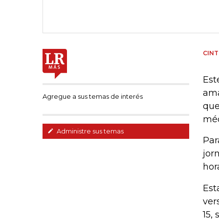
CINT
Est
ama
Agregue a sus temas de interés
que
méd
Administre sus temas
Par
jor
hor
Est
ver
15, 