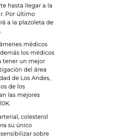
te hasta llegar a la
r. Por último
ará a la plazoleta de
.
 exámenes médicos
 Además los médicos
a tener un mejor
tigación del área
idad de Los Andes,
nos de los
an las mejores
10K.
terial, colesterol
era su único
 sensibilizar sobre