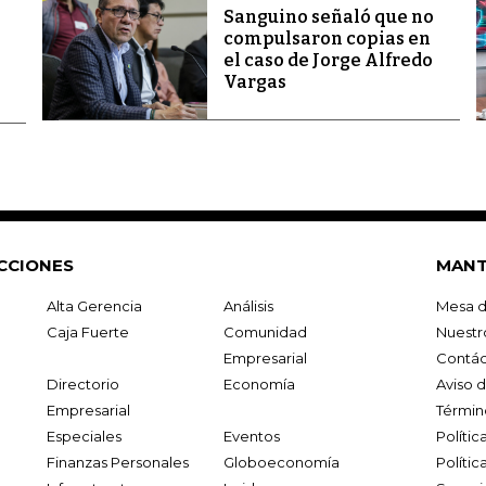
Sanguino señaló que no
compulsaron copias en
el caso de Jorge Alfredo
Vargas
CCIONES
MANT
Alta Gerencia
Análisis
Mesa d
Caja Fuerte
Comunidad
Nuestr
Empresarial
Contác
Directorio
Economía
Aviso 
Empresarial
Términ
Especiales
Eventos
Políti
Finanzas Personales
Globoeconomía
Polític