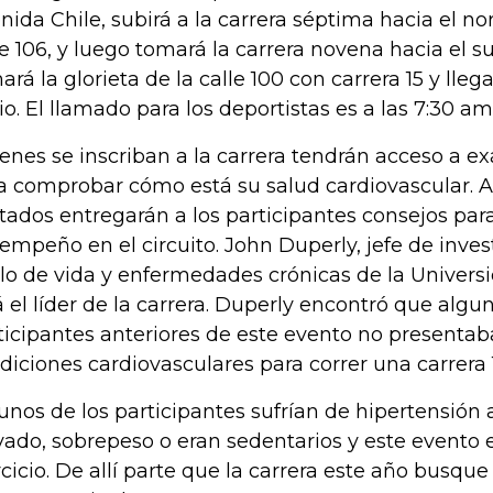
nida Chile, subirá a la carrera séptima hacia el nor
le 106, y luego tomará la carrera novena hacia el su
ará la glorieta de la calle 100 con carrera 15 y lleg
cio. El llamado para los deportistas es a las 7:30 am
enes se inscriban a la carrera tendrán acceso a
a comprobar cómo está su salud cardiovascular.
itados entregarán a los participantes consejos par
empeño en el circuito. John Duperly, jefe de inves
ilo de vida y enfermedades crónicas de la Univers
á el líder de la carrera. Duperly encontró que algu
ticipantes anteriores de este evento no presentab
diciones cardiovasculares para correr una carrera 
unos de los participantes sufrían de hipertensión ar
vado, sobrepeso o eran sedentarios y este evento 
rcicio. De allí parte que la carrera este año busque