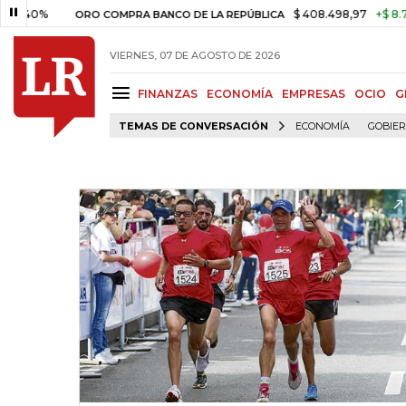
%
$ 408.498,97
+$ 8.753,81
ORO COMPRA BANCO DE LA REPÚBLICA
VIERNES, 07 DE AGOSTO DE 2026
FINANZAS
ECONOMÍA
EMPRESAS
OCIO
G
TEMAS DE CONVERSACIÓN
ECONOMÍA
GOBIE