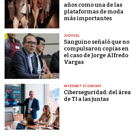
años como una de las
plataformas de moda
más importantes
JUDICIAL
Sanguino señaló que no
compulsaron copias en
el caso de Jorge Alfredo
Vargas
INTERNET ECONOMY
Ciberseguridad: del área
de TI a las juntas