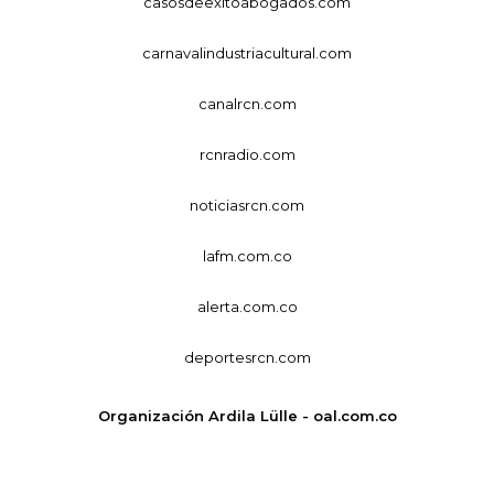
casosdeexitoabogados.com
carnavalindustriacultural.com
canalrcn.com
rcnradio.com
noticiasrcn.com
lafm.com.co
alerta.com.co
deportesrcn.com
Organización Ardila Lülle - oal.com.co