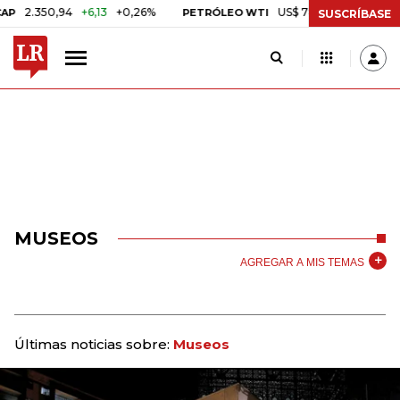
50,94
+6,13
+0,26%
US$ 78,01
US$ 2,92
+3,89%
PETRÓLEO WTI
SUSCRÍBASE
MUSEOS
AGREGAR A MIS TEMAS
Últimas noticias sobre:
Museos