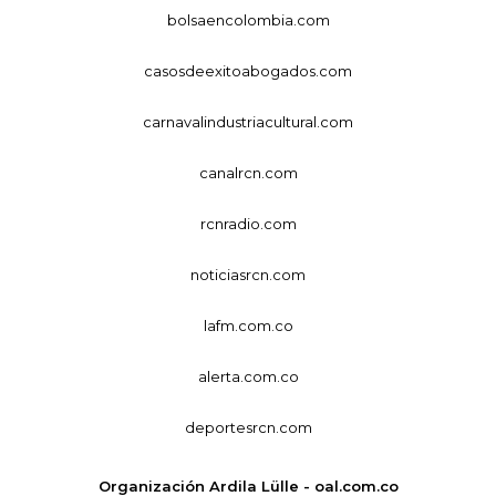
bolsaencolombia.com
casosdeexitoabogados.com
carnavalindustriacultural.com
canalrcn.com
rcnradio.com
noticiasrcn.com
lafm.com.co
alerta.com.co
deportesrcn.com
Organización Ardila Lülle - oal.com.co