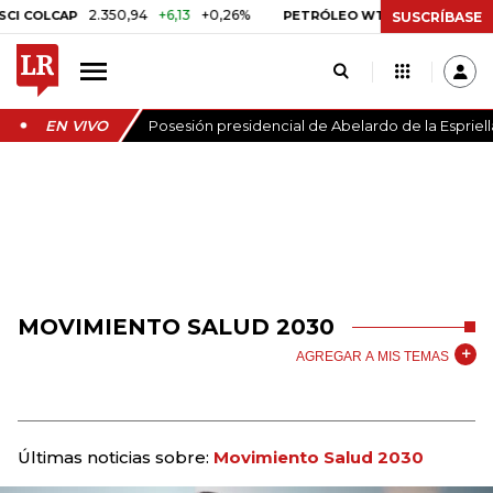
2.350,94
+6,13
+0,26%
US$ 78,01
US$ 2,
 COLCAP
PETRÓLEO WTI
SUSCRÍBASE
EN VIVO
Posesión presidencial de Abelardo de la Espriell
MOVIMIENTO SALUD 2030
AGREGAR A MIS TEMAS
Últimas noticias sobre:
Movimiento Salud 2030