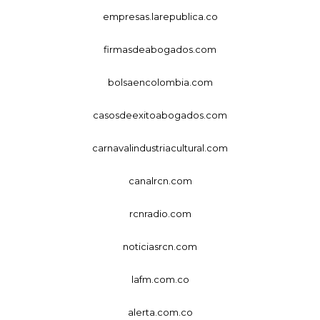
empresas.larepublica.co
firmasdeabogados.com
bolsaencolombia.com
casosdeexitoabogados.com
carnavalindustriacultural.com
canalrcn.com
rcnradio.com
noticiasrcn.com
lafm.com.co
alerta.com.co