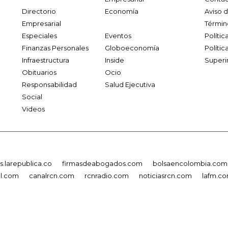
Directorio
Economía
Aviso 
Empresarial
Términ
Especiales
Eventos
Políti
Finanzas Personales
Globoeconomía
Polític
Infraestructura
Inside
Superi
Obituarios
Ocio
Responsabilidad
Salud Ejecutiva
Social
Videos
.larepublica.co
firmasdeabogados.com
bolsaencolombia.com
al.com
canalrcn.com
rcnradio.com
noticiasrcn.com
lafm.c