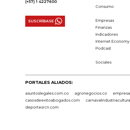
(+57) 1 4227600
Consumo
Empresas
SUSCRÍBASE
Finanzas
Indicadores
Internet Economy
Podcast
Sociales
PORTALES ALIADOS:
asuntoslegales.com.co
agronegocios.co
empresas
casosdeexitoabogados.com
carnavalindustriacultur
deportesrcn.com