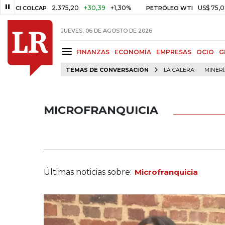
2.375,20
+30,39
+1,30%
US$ 75,09
-US$ 
COLCAP
PETRÓLEO WTI
JUEVES, 06 DE AGOSTO DE 2026
FINANZAS
ECONOMÍA
EMPRESAS
OCIO
G
TEMAS DE CONVERSACIÓN
LA CALERA
MINER
MICROFRANQUICIA
Últimas noticias sobre:
Microfranquicia