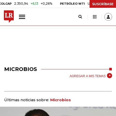
2.350,94
+6,13
+0,26%
US$ 78,01
US$ 2,92
CAP
PETRÓLEO WTI
SUSCRÍBASE
MICROBIOS
AGREGAR A MIS TEMAS
Últimas noticias sobre:
Microbios