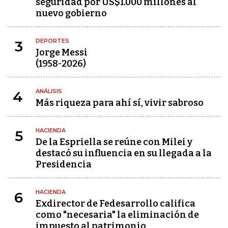
seguridad por US$1.000 millones al
nuevo gobierno
DEPORTES
3
Jorge Messi
(1958-2026)
ANÁLISIS
4
Más riqueza para ahí sí, vivir sabroso
HACIENDA
5
De la Espriella se reúne con Milei y
destacó su influencia en su llegada a la
Presidencia
HACIENDA
6
Exdirector de Fedesarrollo califica
como "necesaria" la eliminación de
impuesto al patrimonio