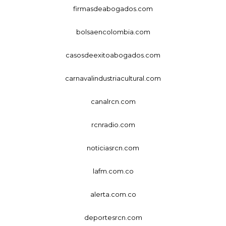
firmasdeabogados.com
bolsaencolombia.com
casosdeexitoabogados.com
carnavalindustriacultural.com
canalrcn.com
rcnradio.com
noticiasrcn.com
lafm.com.co
alerta.com.co
deportesrcn.com