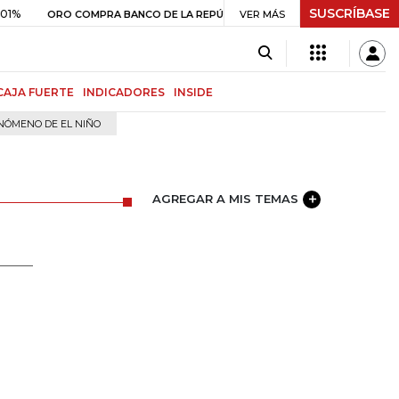
SUSCRÍBASE
$ 399.745,16
+$ 2.295,71
+0,58%
RO COMPRA BANCO DE LA REPÚBLICA
VER MÁS
CAJA FUERTE
INDICADORES
INSIDE
NÓMENO DE EL NIÑO
AGREGAR A MIS TEMAS