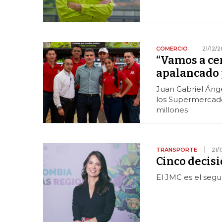
COMERCIO
21/12/
“Vamos a ce
apalancado 
Juan Gabriel Ánge
los Supermercado
millones
TRANSPORTE
21/
Cinco decisi
El JMC es el seg