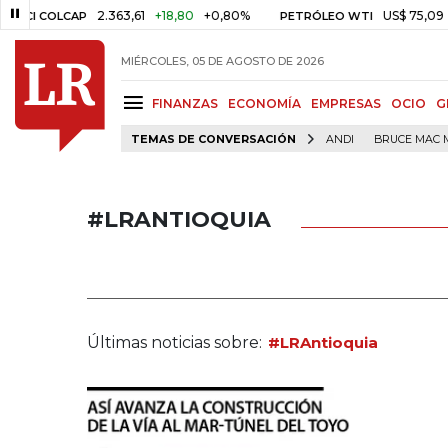
2.363,61
+18,80
+0,80%
US$ 75,09
-US$ 0,2
LCAP
PETRÓLEO WTI
MIÉRCOLES, 05 DE AGOSTO DE 2026
FINANZAS
ECONOMÍA
EMPRESAS
OCIO
G
TEMAS DE CONVERSACIÓN
ANDI
BRUCE MAC 
#LRANTIOQUIA
Últimas noticias sobre:
#LRAntioquia