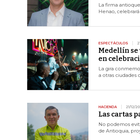
La firma antioqu
Henao, celebrará
ESPECTÁCULOS
2
Medellín se 
en celebraci
La gira conmemora
a otras ciudades
HACIENDA
21/12/2
Las cartas 
No podemos evita
de Antioquia, pro