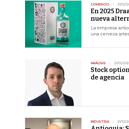
COMERCIO
21/12/
En 2025 Draa
nueva altern
La empresa antioq
una cerveza arte
ANÁLISIS
21/12/20
Stock option
de agencia
INDUSTRIA
21/12/
Antioquia: S