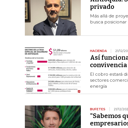
privado
Más allá de proye
busca posicionar
HACIENDA
21/12/2
Así funcion
convivencia
El cobro estará dir
sectores comercial
energía
BUFETES
21/12/20
"Sabemos que
empresarios