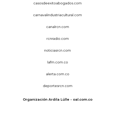
casosdeexitoabogados.com
carnavalindustriacultural.com
canalrcn.com
rcnradio.com
noticiasrcn.com
lafm.com.co
alerta.com.co
deportesrcn.com
Organización Ardila Lülle - oal.com.co