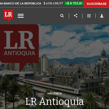
$ 408.498,97
+$ 8.753,81
+2,19%
E LA REPÚBLICA
TASA DE USUR
SUSCRÍBASE
HACIENDA
LR Antioquia