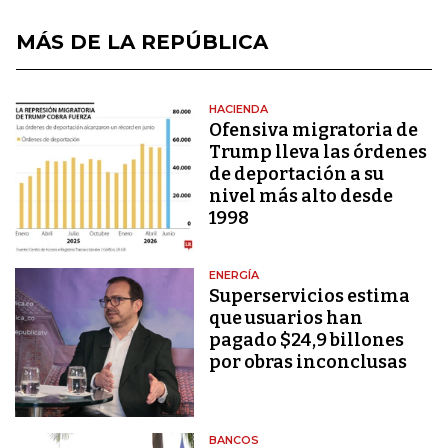
MÁS DE LA REPÚBLICA
HACIENDA
Ofensiva migratoria de
Trump lleva las órdenes
de deportación a su
nivel más alto desde
1998
ENERGÍA
Superservicios estima
que usuarios han
pagado $24,9 billones
por obras inconclusas
BANCOS