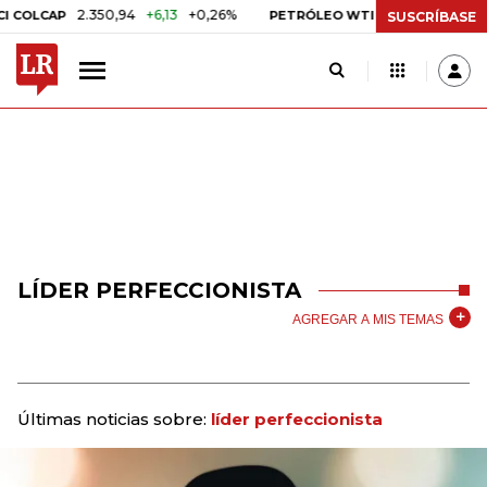
2.350,94
+6,13
+0,26%
US$ 78,01
US$ 2,9
OLCAP
PETRÓLEO WTI
SUSCRÍBASE
LÍDER PERFECCIONISTA
AGREGAR A MIS TEMAS
Últimas noticias sobre:
líder perfeccionista