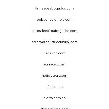
firmasdeabogados.com
bolsaencolombia.com
casosdeexitoabogados.com
carnavalindustriacultural.com
canalrcn.com
rcnradio.com
noticiasrcn.com
lafm.com.co
alerta.com.co
deportesrcn.com