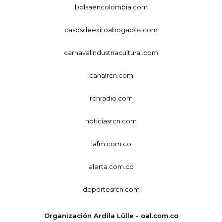
bolsaencolombia.com
casosdeexitoabogados.com
carnavalindustriacultural.com
canalrcn.com
rcnradio.com
noticiasrcn.com
lafm.com.co
alerta.com.co
deportesrcn.com
Organización Ardila Lülle - oal.com.co