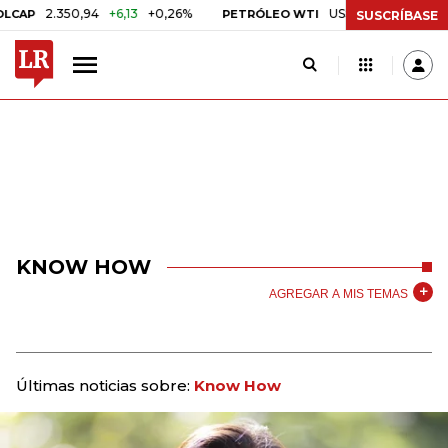
2.350,94
+6,13
+0,26%
US$ 78,01
US$ 2,92
+3
AP
PETRÓLEO WTI
SUSCRÍBASE
KNOW HOW
AGREGAR A MIS TEMAS
Últimas noticias sobre:
Know How