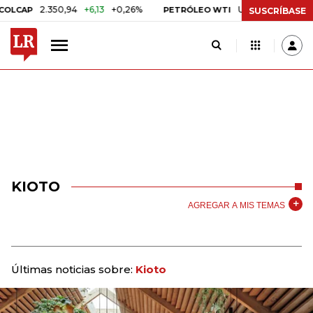
2.350,94
+6,13
+0,26%
US$ 78,01
US$ 2,92
CAP
PETRÓLEO WTI
SUSCRÍBASE
KIOTO
AGREGAR A MIS TEMAS
Últimas noticias sobre:
Kioto