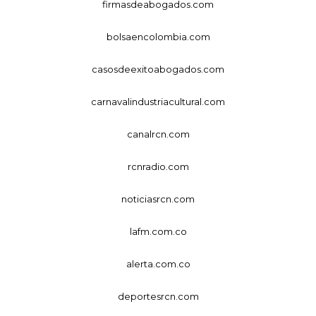
firmasdeabogados.com
bolsaencolombia.com
casosdeexitoabogados.com
carnavalindustriacultural.com
canalrcn.com
rcnradio.com
noticiasrcn.com
lafm.com.co
alerta.com.co
deportesrcn.com