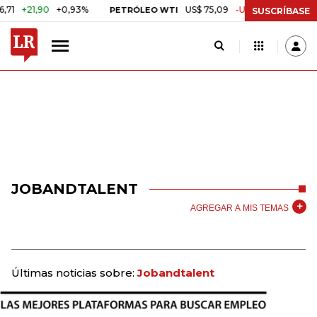
+21,90
+0,93%
US$ 75,09
-US$ 0,24
-0,32%
PETRÓLEO WTI
SUSCRÍBASE
JOBANDTALENT
AGREGAR A MIS TEMAS
Últimas noticias sobre:
Jobandtalent