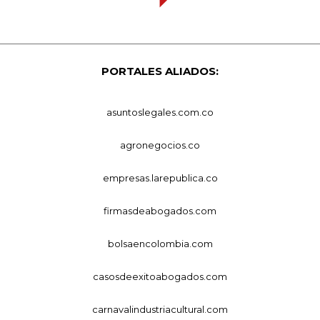
PORTALES ALIADOS:
asuntoslegales.com.co
agronegocios.co
empresas.larepublica.co
firmasdeabogados.com
bolsaencolombia.com
casosdeexitoabogados.com
carnavalindustriacultural.com