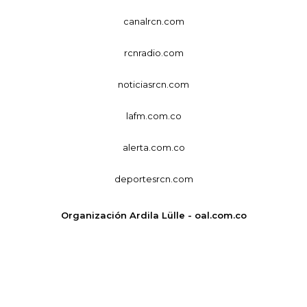
canalrcn.com
rcnradio.com
noticiasrcn.com
lafm.com.co
alerta.com.co
deportesrcn.com
Organización Ardila Lülle - oal.com.co