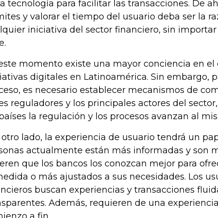
la tecnología para facilitar las transacciones. De ah
mites y valorar el tiempo del usuario deba ser la r
lquier iniciativa del sector financiero, sin importa
e.
este momento existe una mayor conciencia en el 
ciativas digitales en Latinoamérica. Sin embargo, p
ceso, es necesario establecer mecanismos de com
es reguladores y los principales actores del sector
 países la regulación y los procesos avanzan al mi
 otro lado, la experiencia de usuario tendrá un pape
sonas actualmente están más informadas y son m
eren que los bancos los conozcan mejor para ofre
medida o más ajustados a sus necesidades. Los usu
ancieros buscan experiencias y transacciones fluid
nsparentes. Además, requieren de una experienci
ienzo a fin.