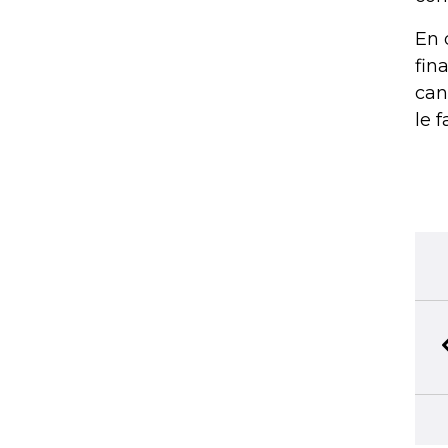
En 
fin
can
le f