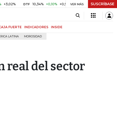
SUSCRÍBASE
2%
10,34%
+0,10%
+0,98%
$ 416,91
+$ 0,05
+0,01%
DTF
UVR
VER MÁS
CAJA FUERTE
INDICADORES
INSIDE
RICA LATINA
MOROSIDAD
 real del sector