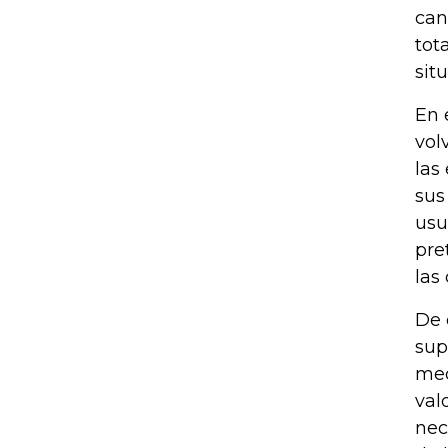
can
tot
sit
En 
vol
las
sus
usu
pre
las
De 
sup
mec
val
nec