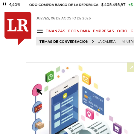
40%
$ 408.498,97
+$ 8.753,81
ORO COMPRA BANCO DE LA REPÚBLICA
JUEVES, 06 DE AGOSTO DE 2026
FINANZAS
ECONOMÍA
EMPRESAS
OCIO
G
TEMAS DE CONVERSACIÓN
LA CALERA
MINER