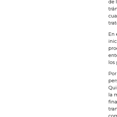
de 
trá
cua
trat
En 
ini
pro
ent
los
Por
per
Qui
la 
fin
tra
com