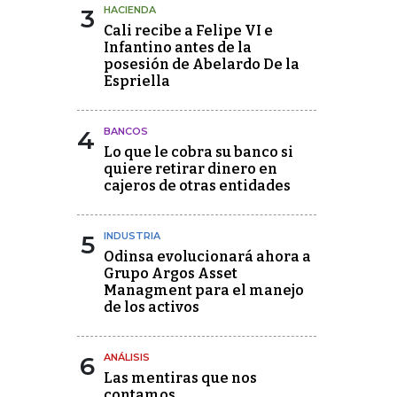
3
HACIENDA
Cali recibe a Felipe VI e
Infantino antes de la
posesión de Abelardo De la
Espriella
4
BANCOS
Lo que le cobra su banco si
quiere retirar dinero en
cajeros de otras entidades
5
INDUSTRIA
Odinsa evolucionará ahora a
Grupo Argos Asset
Managment para el manejo
de los activos
6
ANÁLISIS
Las mentiras que nos
contamos