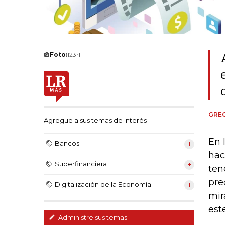
Foto:
123rf
GRE
Agregue a sus temas de interés
En 
Bancos
hac
Superfinanciera
ten
pre
Digitalización de la Economía
mir
est
Administre sus temas