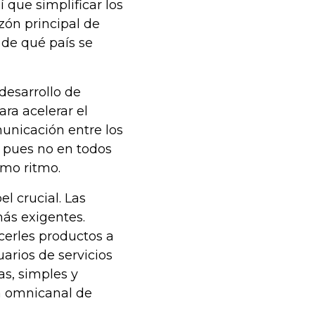
í que simplificar los
azón principal de
r de qué país se
desarrollo de
ara acelerar el
unicación entre los
, pues no en todos
smo ritmo.
l crucial. Las
ás exigentes.
cerles productos a
arios de servicios
as, simples y
a omnicanal de