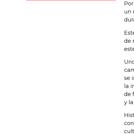
Por
un 
dur
Est
de 
est
Uno
cam
se 
la 
de 
y l
His
con
cul