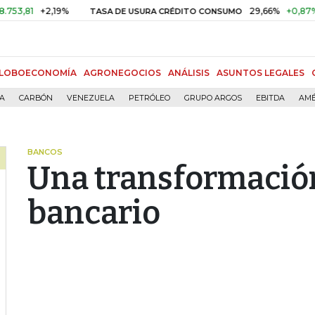
+2,19%
29,66%
+0,87%
+3,0
TASA DE USURA CRÉDITO CONSUMO
LOBOECONOMÍA
AGRONEGOCIOS
ANÁLISIS
ASUNTOS LEGALES
ÍA
CARBÓN
VENEZUELA
PETRÓLEO
GRUPO ARGOS
EBITDA
AMÉ
BANCOS
Una transformación
bancario