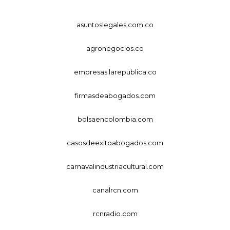
asuntoslegales.com.co
agronegocios.co
empresas.larepublica.co
firmasdeabogados.com
bolsaencolombia.com
casosdeexitoabogados.com
carnavalindustriacultural.com
canalrcn.com
rcnradio.com