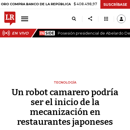
$ 408.498,97
+$ 8.753,81
+2,19%
PRA BANCO DE LA REPÚBLICA
T
SUSCRÍBASE
EN VIVO
Posesión presidencial de Abelardo De 
TECNOLOGÍA
Un robot camarero podría
ser el inicio de la
mecanización en
restaurantes japoneses