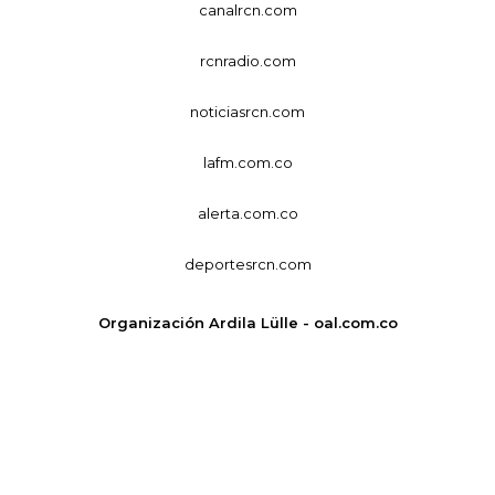
canalrcn.com
rcnradio.com
noticiasrcn.com
lafm.com.co
alerta.com.co
deportesrcn.com
Organización Ardila Lülle - oal.com.co