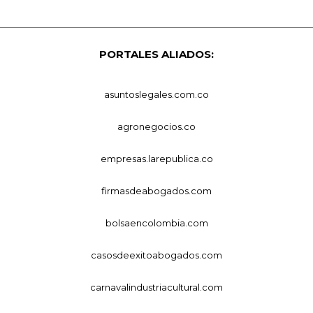
PORTALES ALIADOS:
asuntoslegales.com.co
agronegocios.co
empresas.larepublica.co
firmasdeabogados.com
bolsaencolombia.com
casosdeexitoabogados.com
carnavalindustriacultural.com