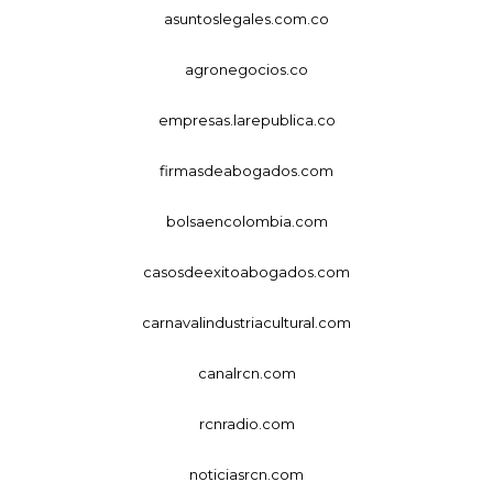
asuntoslegales.com.co
agronegocios.co
empresas.larepublica.co
firmasdeabogados.com
bolsaencolombia.com
casosdeexitoabogados.com
carnavalindustriacultural.com
canalrcn.com
rcnradio.com
noticiasrcn.com