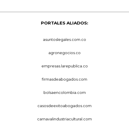
PORTALES ALIADOS:
asuntoslegales.com.co
agronegocios.co
empresas.larepublica.co
firmasdeabogados.com
bolsaencolombia.com
casosdeexitoabogados.com
carnavalindustriacultural.com