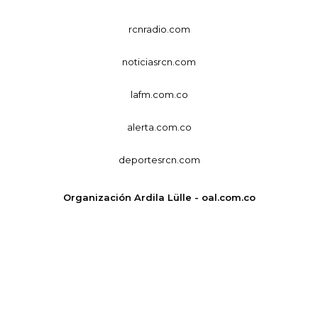
rcnradio.com
noticiasrcn.com
lafm.com.co
alerta.com.co
deportesrcn.com
Organización Ardila Lülle - oal.com.co