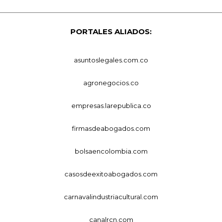
PORTALES ALIADOS:
asuntoslegales.com.co
agronegocios.co
empresas.larepublica.co
firmasdeabogados.com
bolsaencolombia.com
casosdeexitoabogados.com
carnavalindustriacultural.com
canalrcn.com