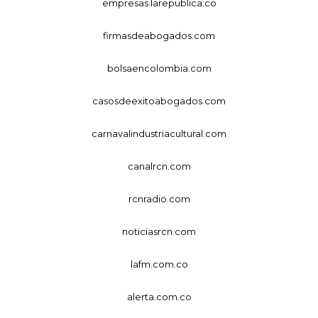
empresas.larepublica.co
firmasdeabogados.com
bolsaencolombia.com
casosdeexitoabogados.com
carnavalindustriacultural.com
canalrcn.com
rcnradio.com
noticiasrcn.com
lafm.com.co
alerta.com.co