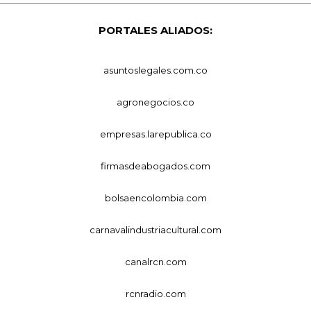
PORTALES ALIADOS:
asuntoslegales.com.co
agronegocios.co
empresas.larepublica.co
firmasdeabogados.com
bolsaencolombia.com
carnavalindustriacultural.com
canalrcn.com
rcnradio.com