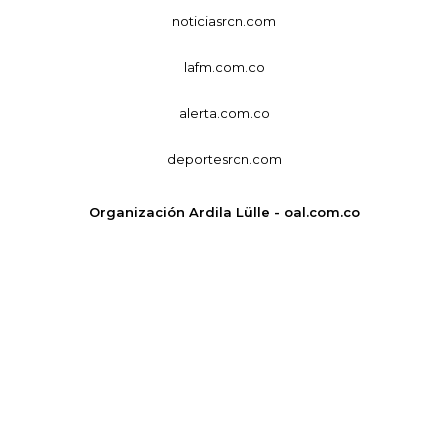
noticiasrcn.com
lafm.com.co
alerta.com.co
deportesrcn.com
Organización Ardila Lülle - oal.com.co