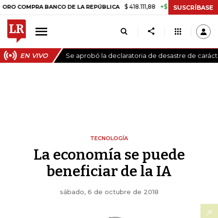
$ 418.111,88
+$ 9.612,91
+2,35%
OMPRA BANCO DE LA REPÚBLICA
TA
SUSCRÍBASE
EN VIVO
Se aprobó la declaratoria de desastre de carác
TECNOLOGÍA
La economía se puede
beneficiar de la IA
sábado, 6 de octubre de 2018