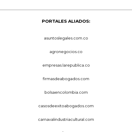
PORTALES ALIADOS:
asuntoslegales.com.co
agronegocios.co
empresas.larepublica.co
firmasdeabogados.com
bolsaencolombia.com
casosdeexitoabogados.com
carnavalindustriacultural.com