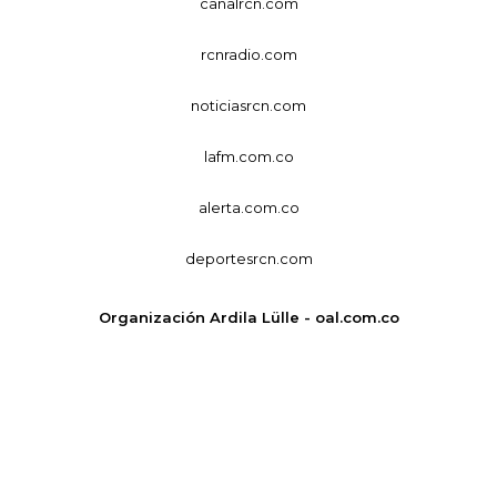
canalrcn.com
rcnradio.com
noticiasrcn.com
lafm.com.co
alerta.com.co
deportesrcn.com
Organización Ardila Lülle - oal.com.co