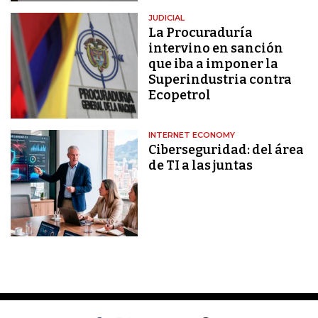
JUDICIAL
La Procuraduría
intervino en sanción
que iba a imponer la
Superindustria contra
Ecopetrol
INTERNET ECONOMY
Ciberseguridad: del área
de TI a las juntas