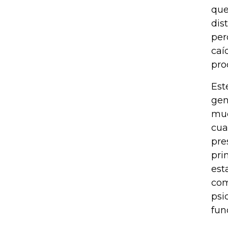
que
dis
per
caí
pro
Est
gen
muc
cua
pre
pri
est
com
psi
fun