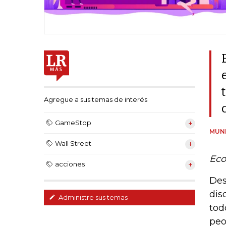
Agregue a sus temas de interés
GameStop
MUNI
Wall Street
Eco
acciones
Des
dis
Administre sus temas
tod
peo