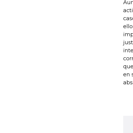
Aun
act
cas
ell
imp
jus
int
cor
que
en 
abs