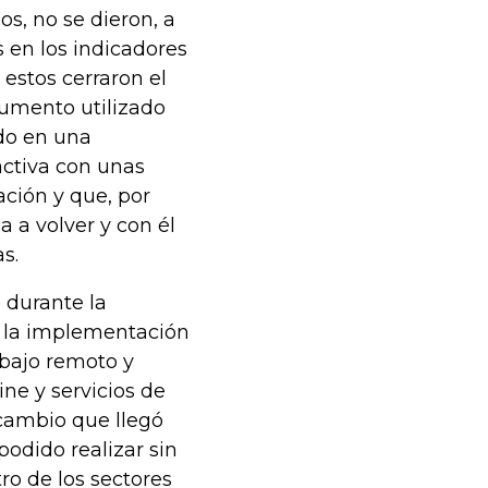
s, no se dieron, a
s en los indicadores
 estos cerraron el
gumento utilizado
do en una
activa con unas
ación y que, por
 a volver y con él
s.
 durante la
n la implementación
abajo remoto y
ne y servicios de
cambio que llegó
podido realizar sin
tro de los sectores