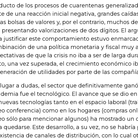
ducto de los procesos de cuarentenas generalizado
te de una reacción inicial negativa, grandes caída
las bolsas de valores y, por el contrario, muchos de
 presentando valorizaciones de dos dígitos. El ar
a justificar este comportamiento estuvo enmarca
binación de una política monetaria y fiscal muy 
ectativas de que la crisis no iba a ser de larga dur
to, una vez superada, el crecimiento económico iba
generación de utilidades por parte de las compañía
 lugar a dudas, el sector que definitivamente ganó
demia fue el tecnológico. El avance que se dio e
nuevas tecnologías tanto en el espacio laboral (tr
eo conferencia) como en los hogares (compras onli
eo sólo para mencionar algunos) ha mostrado un 
a quedarse. Este desarrollo, a su vez, no se habría 
existencia de canales de distribución, con lo cual o