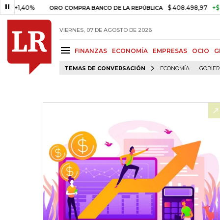
40%
$ 408.498,97
+$ 8.753,81
ORO COMPRA BANCO DE LA REPÚBLICA
VIERNES, 07 DE AGOSTO DE 2026
FINANZAS
ECONOMÍA
EMPRESAS
OCIO
G
TEMAS DE CONVERSACIÓN
ECONOMÍA
GOBIE