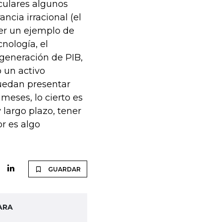
culares algunos
cia irracional (el
er un ejemplo de
cnología, el
 generación de PIB,
 un activo
uedan presentar
 meses, lo cierto es
 largo plazo, tener
r es algo
GUARDAR
ARA