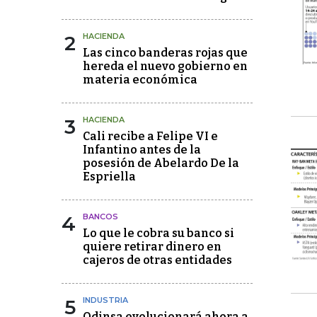
2
HACIENDA
Las cinco banderas rojas que
hereda el nuevo gobierno en
materia económica
3
HACIENDA
Cali recibe a Felipe VI e
Infantino antes de la
posesión de Abelardo De la
Espriella
4
BANCOS
Lo que le cobra su banco si
quiere retirar dinero en
cajeros de otras entidades
5
INDUSTRIA
Odinsa evolucionará ahora a