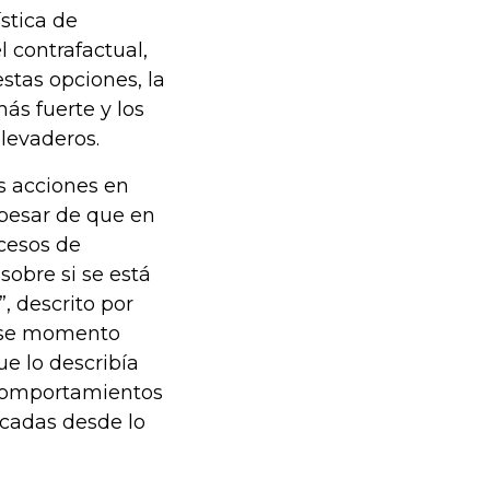
stica de
l contrafactual,
stas opciones, la
ás fuerte y los
levaderos.
as acciones en
pesar de que en
ocesos de
sobre si se está
, descrito por
 ese momento
ue lo describía
 comportamientos
icadas desde lo