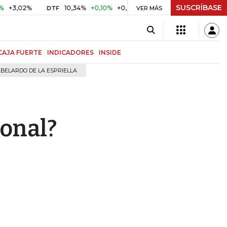
SUSCRÍBASE
2%
10,34%
+0,10%
+0,98%
$ 416,91
+$ 0,05
+0,01%
DTF
UVR
VER MÁS
CAJA FUERTE
INDICADORES
INSIDE
BELARDO DE LA ESPRIELLA
ional?