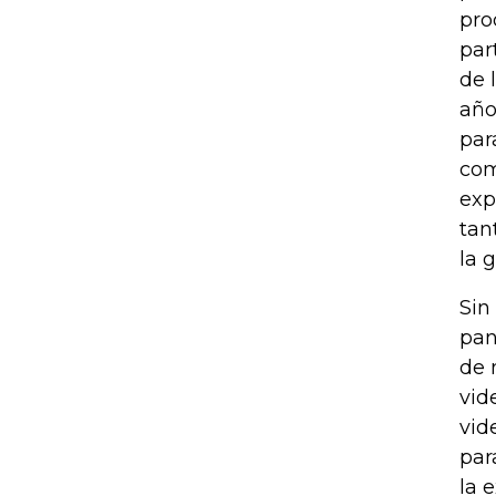
pro
par
de 
año
par
com
exp
tan
la 
Sin
pan
de 
vid
vid
par
la 