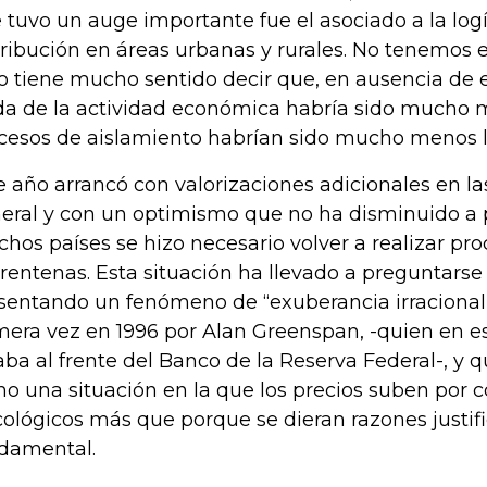
 tuvo un auge importante fue el asociado a la logí
tribución en áreas urbanas y rurales. No tenemos e
o tiene mucho sentido decir que, en ausencia de e
da de la actividad económica habría sido mucho m
cesos de aislamiento habrían sido mucho menos l
e año arrancó con valorizaciones adicionales en l
eral y con un optimismo que no ha disminuido a 
hos países se hizo necesario volver a realizar pr
rentenas. Esta situación ha llevado a preguntarse 
sentando un fenómeno de “exuberancia irracional”
mera vez en 1996 por Alan Greenspan, -quien en
aba al frente del Banco de la Reserva Federal-, y q
o una situación en la que los precios suben por
cológicos más que porque se dieran razones justif
damental.