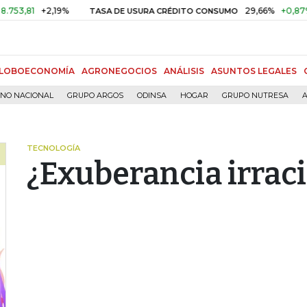
+2,19%
29,66%
+0,87%
+3,0
TASA DE USURA CRÉDITO CONSUMO
LOBOECONOMÍA
AGRONEGOCIOS
ANÁLISIS
ASUNTOS LEGALES
RNO NACIONAL
GRUPO ARGOS
ODINSA
HOGAR
GRUPO NUTRESA
A
TECNOLOGÍA
¿Exuberancia irrac