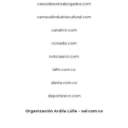
casosdeexitoabogados.com
carnavalindustriacultural.com
canalrcn.com
rcnradio.com
noticiasrcn.com
lafm.com.co
alerta.com.co
deportesrcn.com
Organización Ardila Lülle - oal.com.co