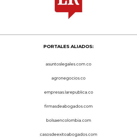
PORTALES ALIADOS:
asuntoslegales.com.co
agronegocios.co
empresas.larepublica.co
firmasdeabogados.com
bolsaencolombia.com
casosdeexitoabogados.com