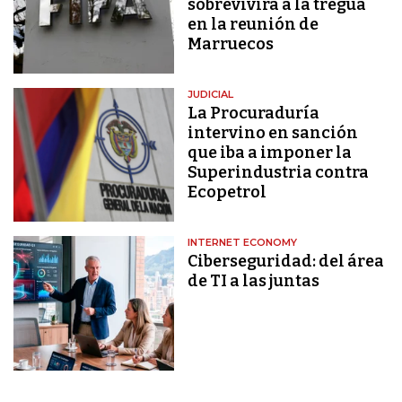
sobrevivirá a la tregua
en la reunión de
Marruecos
JUDICIAL
La Procuraduría
intervino en sanción
que iba a imponer la
Superindustria contra
Ecopetrol
INTERNET ECONOMY
Ciberseguridad: del área
de TI a las juntas