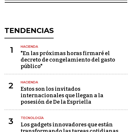
TENDENCIAS
HACIENDA
1
"En las próximas horas firmaré el
decreto de congelamiento del gasto
público"
HACIENDA
2
Estos son los invitados
internacionales que llegan a la
posesión de De la Espriella
TECNOLOGÍA
3
Los gadgets innovadores que están
transformando las tareas cotidianas