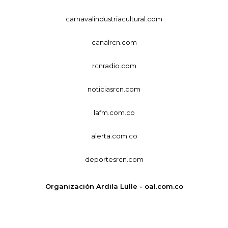
carnavalindustriacultural.com
canalrcn.com
rcnradio.com
noticiasrcn.com
lafm.com.co
alerta.com.co
deportesrcn.com
Organización Ardila Lülle - oal.com.co