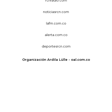
rcnradio.com
noticiasrcn.com
lafm.com.co
alerta.com.co
deportesrcn.com
Organización Ardila Lülle - oal.com.co