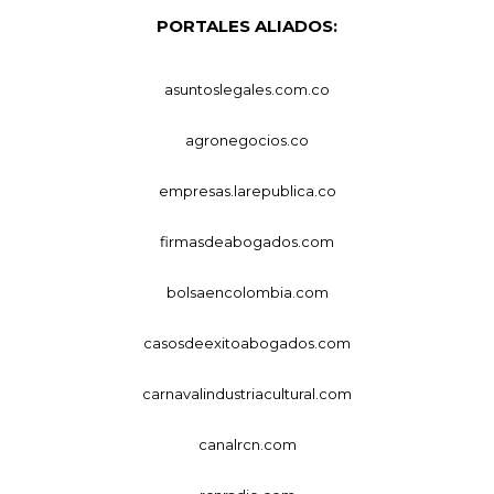
PORTALES ALIADOS:
asuntoslegales.com.co
agronegocios.co
empresas.larepublica.co
firmasdeabogados.com
bolsaencolombia.com
casosdeexitoabogados.com
carnavalindustriacultural.com
canalrcn.com