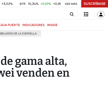
SUSCRÍBASE
10,34%
+0,10%
+0,98%
$ 417,01
+$ 0,05
+0,01%
DTF
UVR
VER MÁS
CAJA FUERTE
INDICADORES
INSIDE
BELARDO DE LA ESPRIELLA
 de gama alta,
wei venden en
0