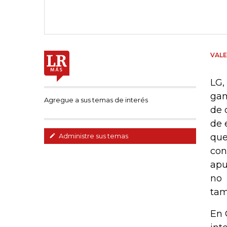
VAL
LG,
gam
Agregue a sus temas de interés
de 
de 
que
Administre sus temas
con
apu
no 
tam
En 