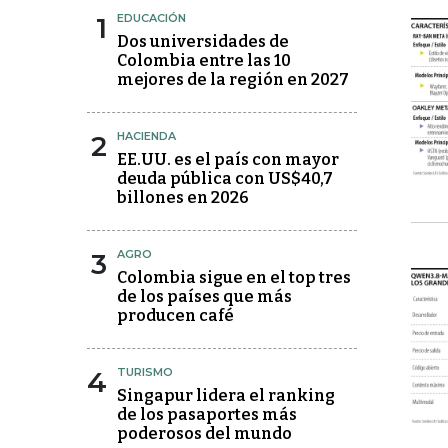
1
EDUCACIÓN
Dos universidades de
Colombia entre las 10
mejores de la región en 2027
2
HACIENDA
EE.UU. es el país con mayor
deuda pública con US$40,7
billones en 2026
3
AGRO
Colombia sigue en el top tres
de los países que más
producen café
4
TURISMO
Singapur lidera el ranking
de los pasaportes más
poderosos del mundo