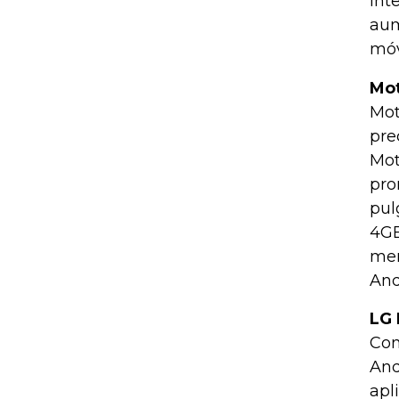
int
aum
móv
Mo
Mot
pre
Mot
pro
pul
4GB
mem
And
LG 
Con
And
apl