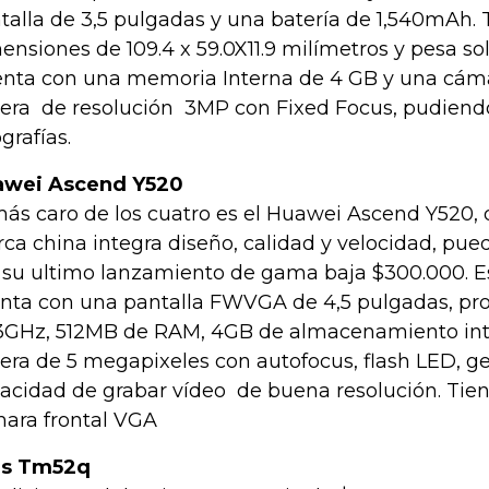
talla de 3,5 pulgadas y una batería de 1,540mAh.
ensiones de 109.4 x 59.0X11.9 milímetros y pesa sol
nta con una memoria Interna de 4 GB y una cáma
sera de resolución 3MP con Fixed Focus, pudiend
grafías.
awei Ascend Y520
más caro de los cuatro es el Huawei Ascend Y520,
ca china integra diseño, calidad y velocidad, pued
 su ultimo lanzamiento de gama baja $300.000. Es
nta con una pantalla FWVGA de 4,5 pulgadas, pr
,3GHz, 512MB de RAM, 4GB de almacenamiento in
sera de 5 megapixeles con autofocus, flash LED, g
acidad de grabar vídeo de buena resolución. Tie
ara frontal VGA
is Tm52q