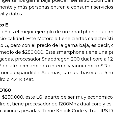
eligente, los gama baja pueden ser la solución para
ente y más personas entren a consumir servicios
il y datos.
to E
o E es el mejor ejemplo de un smartphone que ma
cio-calidad. Este Motorola tiene ciertas característ
o G, pero con el precio de la gama baja, es decir,
medio de $280.000. Este smartphone tiene una pa
gadas, procesador Snapdragon 200 dual-core a 1.
 de almacenamiento interno y ranura microSD p
oria expandible. Además, cámara trasera de 5 me
roid 4.4 KitKat.
D160
 $230.000, este LG, aparte de ser muy económico
roid, tiene procesador de 1200Mhz dual core y es
icaciones pesadas. Tiene Knock Code y True IPS D