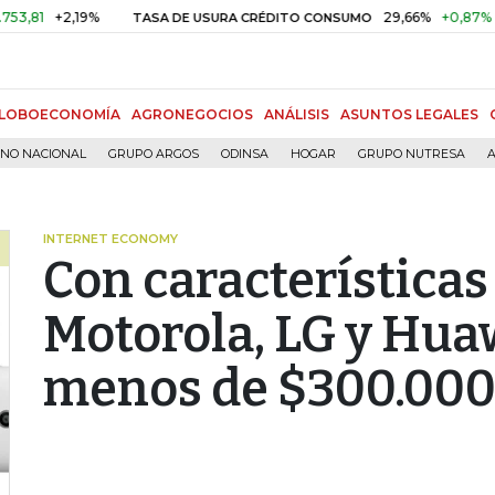
+2,19%
29,66%
+0,87%
+3,02%
TASA DE USURA CRÉDITO CONSUMO
LOBOECONOMÍA
AGRONEGOCIOS
ANÁLISIS
ASUNTOS LEGALES
RNO NACIONAL
GRUPO ARGOS
ODINSA
HOGAR
GRUPO NUTRESA
A
INTERNET ECONOMY
Con características
Motorola, LG y Hua
menos de $300.00