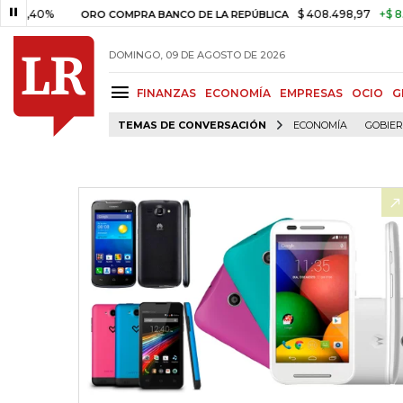
0%
$ 408.498,97
+$ 8.753,81
ORO COMPRA BANCO DE LA REPÚBLICA
DOMINGO, 09 DE AGOSTO DE 2026
FINANZAS
ECONOMÍA
EMPRESAS
OCIO
G
TEMAS DE CONVERSACIÓN
ECONOMÍA
GOBIE