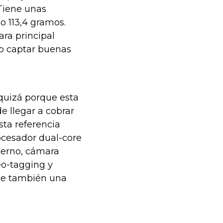
 Tiene unas
o 113,4 gramos.
ra principal
o captar buenas
 quizá porque esta
e llegar a cobrar
ta referencia
ocesador dual-core
terno, cámara
eo-tagging y
ne también una