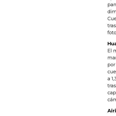
pan
dim
Cue
tra
foto
Hu
El 
mar
por
cue
a 1
tra
cap
cám
Air