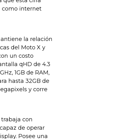
 que esta cifra
 como internet
ntiene la relación
icas del Moto X y
 con un costo
ntalla qHD de 4.3
2GHz, 1GB de RAM,
ara hasta 32GB de
gapixels y corre
 trabaja con
 capaz de operar
isplay. Posee una