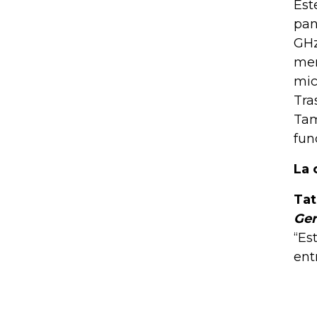
Est
pan
GHz
mem
mic
Tra
Tam
fun
La 
Tat
Ger
“Es
ent