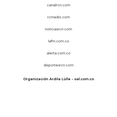
canalrcn.com
rcnradio.com
noticiasrcn.com
lafm.com.co
alerta.com.co
deportesrcn.com
Organización Ardila Lülle - oal.com.co