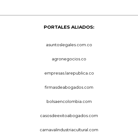
PORTALES ALIADOS:
asuntoslegales.com.co
agronegocios.co
empresas.larepublica.co
firmasdeabogados.com
bolsaencolombia.com
casosdeexitoabogados.com
carnavalindustriacultural.com