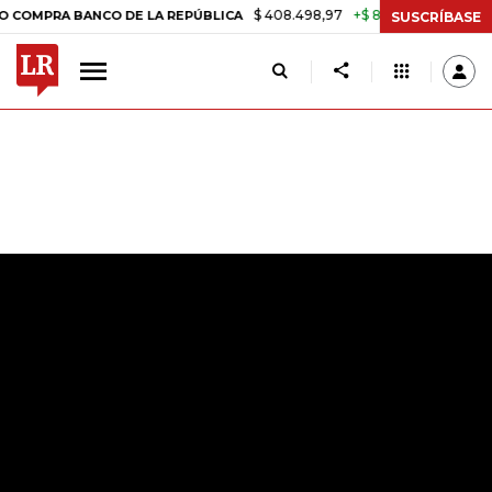
$ 408.498,97
+$ 8.753,81
+2,19%
 BANCO DE LA REPÚBLICA
TASA
SUSCRÍBASE