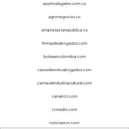
asuntoslegales.com.co
agronegocios.co
empresas.larepublica.co
firmasdeabogados.com
bolsaencolombia.com
casosdeexitoabogados.com
carnavalindustriacultural.com
canalrcn.com
rcnradio.com
noticiasrcn.com