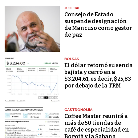
JUDICIAL
Consejo de Estado
suspende designación
de Mancuso como gestor
de paz
BOLSAS
El dólar retomó su senda
bajista y cerró en a
$3.204,61, es decir, $25,83
por debajo de la TRM
GASTRONOMÍA
Coffee Master reunirá a
más de 50 tiendas de
café de especialidad en
Bogotá y la Sabana