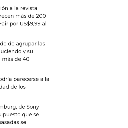
ón a la revista
ofrecen más de 200
air por US$9,99 al
ndo de agrupar las
duciendo y su
n más de 40
odría parecerse a la
idad de los
Amburg, de Sony
esupuesto que se
pasadas se