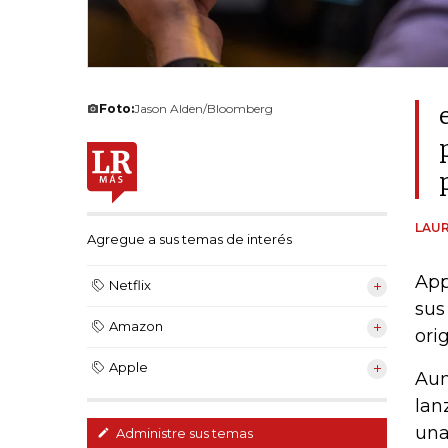
Foto:
Jason Alden/Bloomberg
LAUR
Agregue a sus temas de interés
App
Netflix
sus
Amazon
ori
Apple
Aun
lan
una
Administre sus temas