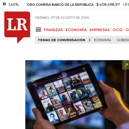
40%
$ 408.498,97
+$ 8.753,81
ORO COMPRA BANCO DE LA REPÚBLICA
VIERNES, 07 DE AGOSTO DE 2026
FINANZAS
ECONOMÍA
EMPRESAS
OCIO
G
TEMAS DE CONVERSACIÓN
ECONOMÍA
GOBIE