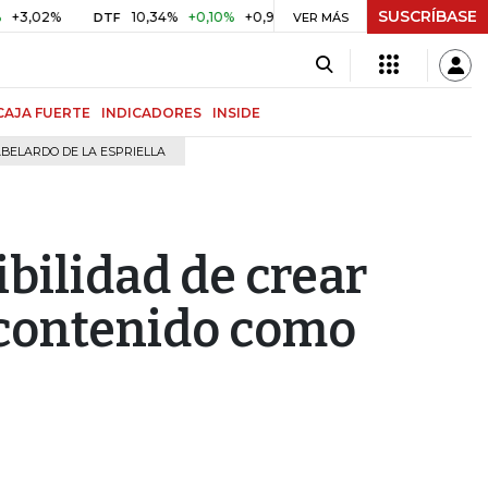
SUSCRÍBASE
2%
10,34%
+0,10%
+0,98%
$ 416,91
+$ 0,05
+0,01%
DTF
UVR
VER MÁS
CAJA FUERTE
INDICADORES
INSIDE
BELARDO DE LA ESPRIELLA
ibilidad de crear
 contenido como