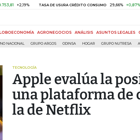
+2,19%
29,66%
+0,87%
+3,0
TASA DE USURA CRÉDITO CONSUMO
LOBOECONOMÍA
AGRONEGOCIOS
ANÁLISIS
ASUNTOS LEGALES
RNO NACIONAL
GRUPO ARGOS
ODINSA
HOGAR
GRUPO NUTRESA
A
TECNOLOGÍA
Apple evalúa la pos
una plataforma de
la de Netflix