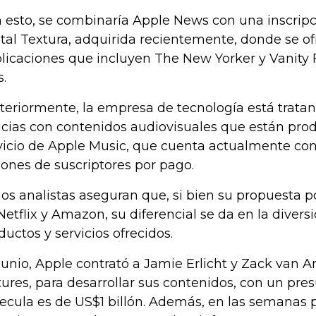
 esto, se combinaría Apple News con una inscripci
ital Textura, adquirida recientemente, donde se 
licaciones que incluyen The New Yorker y Vanity F
.
teriormente, la empresa de tecnología está trata
icias con contenidos audiovisuales que están pro
vicio de Apple Music, que cuenta actualmente co
lones de suscriptores por pago.
ios analistas aseguran que, si bien su propuesta p
Netflix y Amazon, su diferencial se da en la divers
ductos y servicios ofrecidos.
junio, Apple contrató a Jamie Erlicht y Zack van 
tures, para desarrollar sus contenidos, con un pr
ecula es de US$1 billón. Además, en las semanas 