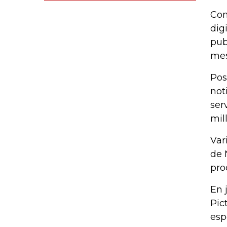
Con
dig
pub
mes
Pos
not
ser
mil
Var
de 
pro
En 
Pic
esp