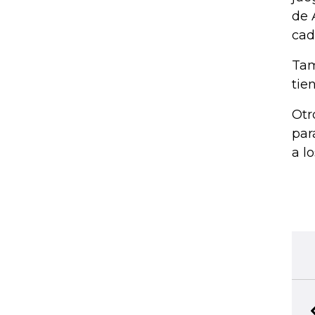
de 
cad
Tam
tie
Otr
par
a l