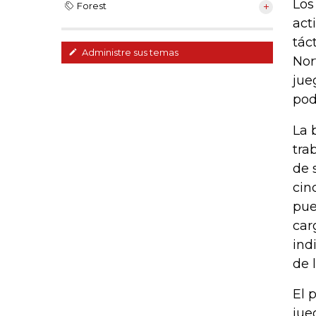
Los
Forest
act
tác
Administre sus temas
Nor
jue
pod
La 
tra
de 
cin
pue
car
ind
de 
El 
jue