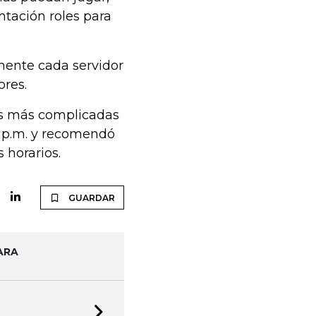
tación roles para
mente cada servidor
ores.
as más complicadas
00 p.m. y recomendó
s horarios.
GUARDAR
ARA