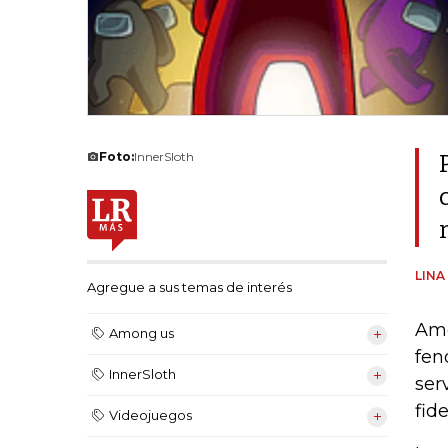
Foto:
InnerSloth
LINA
Agregue a sus temas de interés
Amo
Among us
fen
InnerSloth
ser
fid
Videojuegos