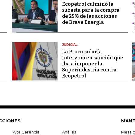
Ecopetrol culminó la
subasta para la compra
de 25% de las acciones
de Brava Energía
JUDICIAL
La Procuraduría
intervino en sanción que
iba a imponer la
Superindustria contra
Ecopetrol
CCIONES
MANT
Alta Gerencia
Análisis
Mesa d