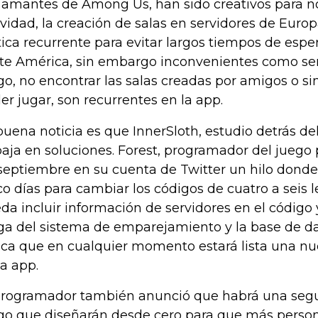
 amantes de Among Us, han sido creativos para n
ividad, la creación de salas en servidores de Europ
tica recurrente para evitar largos tiempos de esper
te América, sin embargo inconvenientes como se
go, no encontrar las salas creadas por amigos o 
er jugar, son recurrentes en la app.
buena noticia es que InnerSloth, estudio detrás d
baja en soluciones. Forest, programador del juego 
septiembre en su cuenta de Twitter un hilo donde
co días para cambiar los códigos de cuatro a seis l
da incluir información de servidores en el código y
ga del sistema de emparejamiento y la base de da
ica que en cualquier momento estará lista una nu
la app.
programador también anunció que habrá una segu
go que diseñarán desde cero para que más perso