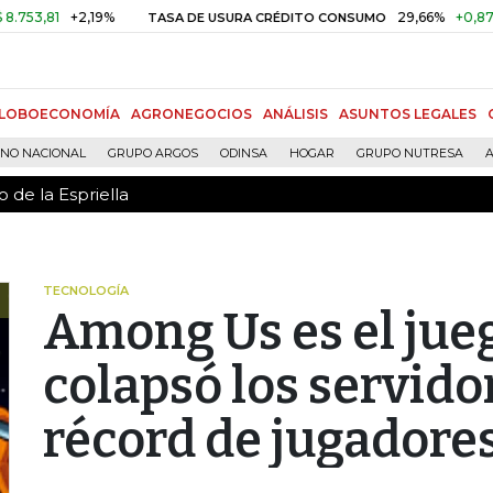
 de la Espriella
1
+2,19%
29,66%
+0,87%
+3,0
TASA DE USURA CRÉDITO CONSUMO
LOBOECONOMÍA
AGRONEGOCIOS
ANÁLISIS
ASUNTOS LEGALES
RNO NACIONAL
GRUPO ARGOS
ODINSA
HOGAR
GRUPO NUTRESA
A
 de la Espriella
TECNOLOGÍA
Among Us es el jue
colapsó los servido
récord de jugadore