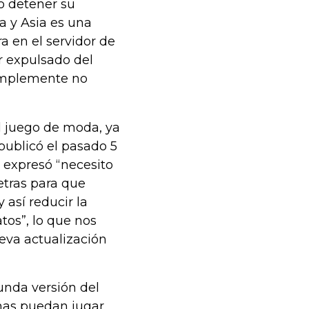
o detener su
a y Asia es una
a en el servidor de
r expulsado del
simplemente no
el juego de moda, ya
publicó el pasado 5
 expresó “necesito
etras para que
 así reducir la
tos”, lo que nos
eva actualización
nda versión del
nas puedan jugar,