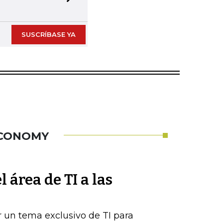
Next slide
SUSCRÍBASE YA
ECONOMY
 área de TI a las
r un tema exclusivo de TI para