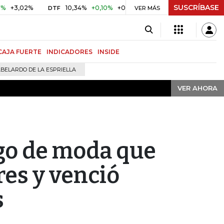
SUSCRÍBASE
VER AHORA
2%
10,34%
+0,10%
+0,98%
$ 416,91
+$ 0,05
+0,01%
DTF
UVR
VER MÁS
CAJA FUERTE
INDICADORES
INSIDE
BELARDO DE LA ESPRIELLA
VER AHORA
go de moda que
res y venció
s